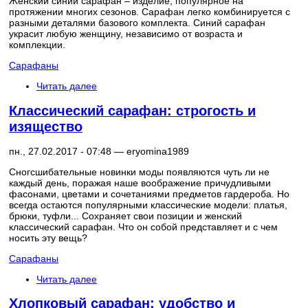
Женский синий сарафан – изделие, популярное на
протяжении многих сезонов. Сарафан легко комбинируется с
разными деталями базового комплекта. Синий сарафан
украсит любую женщину, независимо от возраста и
комплекции.
Сарафаны
Читать далее
Классический сарафан: строгость и
изящество
пн., 27.02.2017 - 07:48 —
eryomina1989
Сногсшибательные новинки моды появляются чуть ли не
каждый день, поражая наше воображение причудливыми
фасонами, цветами и сочетаниями предметов гардероба. Но
всегда остаются популярными классические модели: платья,
брюки, туфли... Сохраняет свои позиции и женский
классический сарафан. Что он собой представляет и с чем
носить эту вещь?
Сарафаны
Читать далее
Хлопковый сарафан: удобство и