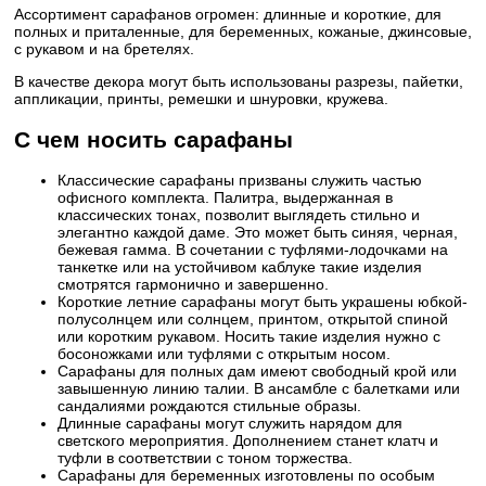
Ассортимент сарафанов огромен: длинные и короткие, для
полных и приталенные, для беременных, кожаные, джинсовые,
с рукавом и на бретелях.
В качестве декора могут быть использованы разрезы, пайетки,
аппликации, принты, ремешки и шнуровки, кружева.
С чем носить сарафаны
Классические сарафаны призваны служить частью
офисного комплекта. Палитра, выдержанная в
классических тонах, позволит выглядеть стильно и
элегантно каждой даме. Это может быть синяя, черная,
бежевая гамма. В сочетании с туфлями-лодочками на
танкетке или на устойчивом каблуке такие изделия
смотрятся гармонично и завершенно.
Короткие летние сарафаны могут быть украшены юбкой-
полусолнцем или солнцем, принтом, открытой спиной
или коротким рукавом. Носить такие изделия нужно с
босоножками или туфлями с открытым носом.
Сарафаны для полных дам имеют свободный крой или
завышенную линию талии. В ансамбле с балетками или
сандалиями рождаются стильные образы.
Длинные сарафаны могут служить нарядом для
светского мероприятия. Дополнением станет клатч и
туфли в соответствии с тоном торжества.
Сарафаны для беременных изготовлены по особым