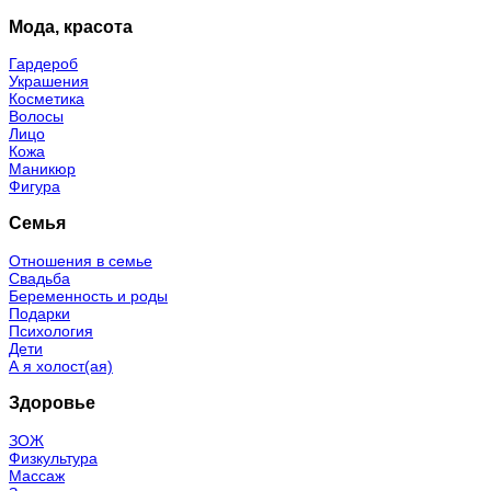
Мода, красота
Гардероб
Украшения
Косметика
Волосы
Лицо
Кожа
Маникюр
Фигура
Семья
Отношения в семье
Свадьба
Беременность и роды
Подарки
Психология
Дети
А я холост(ая)
Здоровье
ЗОЖ
Физкультура
Массаж