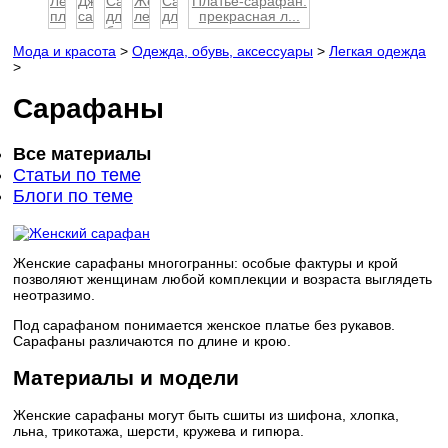
Легкие
Джинсовый
Сарафаны
Женские
Сарафаны
Платье-сарафан:
платья
сарафан
для
летние
для
прекрасная л...
и
–
беременных:
сарафаны
полных
сарафаны
одежда
удо...
женщин
Мода и красота
>
Одежда, обувь, аксессуары
>
Легкая одежда
-
н...
>
с...
Сарафаны
Все материалы
Статьи по теме
Блоги по теме
Женские сарафаны многогранны: особые фактуры и крой
позволяют женщинам любой комплекции и возраста выглядеть
неотразимо.
Под сарафаном понимается женское платье без рукавов.
Сарафаны различаются по длине и крою.
Материалы и модели
Женские сарафаны могут быть сшиты из шифона, хлопка,
льна, трикотажа, шерсти, кружева и гипюра.