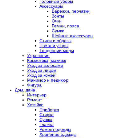
Головные уборы
Аксессуары
Варежки, перчатки
Зонты
Очки
Ремни, пояса
Сумки
Шейные аксессуары
Стили и образы
Цвета и узоры
Тенденции моды
Украшения
Косметика, макияж
Уход за волосами
Уход за лицом
Уход за кожей
Маникюр и педикюр
Фигура
Дом, дача
Интерьер
Ремонт
Хозяйке
Приборка
Стирка
Сушка
Глажка
Ремонт одежды
Хранение одежды