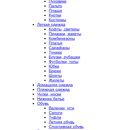
Пуховики
Пальто
Плащи
Куртки
Костюмы
Легкая одежда
Кофты, свитеры
Пиджаки, жакеты
Комбинезоны
Платья
Сарафаны
Туники
Блузки, рубашки
Футболки, топы
Юбки
Брюки
Шорты
Жилеты
Домашняя одежда
Пляжная одежда
Чулки, носки
Нижнее белье
Обувь
Валенки, угги
Сапоги
Туфли
Летняя обувь
Спортивная обувь