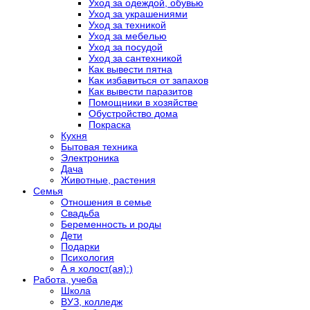
Уход за одеждой, обувью
Уход за украшениями
Уход за техникой
Уход за мебелью
Уход за посудой
Уход за сантехникой
Как вывести пятна
Как избавиться от запахов
Как вывести паразитов
Помощники в хозяйстве
Обустройство дома
Покраска
Кухня
Бытовая техника
Электроника
Дача
Животные, растения
Семья
Отношения в семье
Свадьба
Беременность и роды
Дети
Подарки
Психология
А я холост(ая):)
Работа, учеба
Школа
ВУЗ, колледж