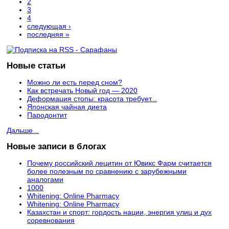
2
3
4
следующая ›
последняя »
Новые статьи
Можно ли есть перед сном?
Как встречать Новый год — 2020
Деформация стопы: красота требует...
Японская чайная диета
Пародонтит
Дальше...
Новые записи в блогах
Почему российский лецитин от Ювикс Фарм считается
более полезным по сравнению с зарубежными
аналогами
1000
Whitening: Online Pharmacy
Whitening: Online Pharmacy
Казахстан и спорт: гордость нации, энергия улиц и дух
соревнования