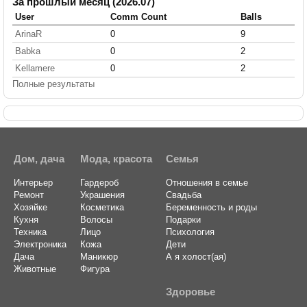
За прошлый месяц (2026.07)
User
Comm Count
Balls
ArinaR
0
9
Babka
0
2
Kellamere
0
2
Полные результаты
Дом, дача
Мода, красота
Семья
Интерьер
Гардероб
Отношения в семье
Ремонт
Украшения
Свадьба
Хозяйке
Косметика
Беременность и роды
Кухня
Волосы
Подарки
Техника
Лицо
Психология
Электроника
Кожа
Дети
Дача
Маникюр
А я холост(ая)
Животные
Фигура
Здоровье