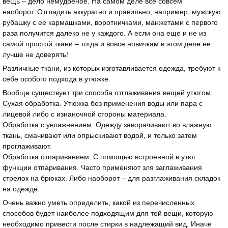
вещь – дело немудреное. На самом деле все совсем
наоборот. Отгладить аккуратно и правильно, например, мужскую
рубашку с ее кармашками, воротничками, манжетами с первого
раза получится далеко не у каждого. А если она еще и не из
самой простой ткани – тогда и вовсе новичкам в этом деле ее
лучше не доверять!
Различные ткани, из которых изготавливается одежда, требуют к
себе особого подхода в утюжке.
Вообще существует три способа отглаживания вещей утюгом:
Сухая обработка. Утюжка без применения воды или пара с
лицевой либо с изнаночной стороны материала.
Обработка с увлажнением. Одежду заворачивают во влажную
ткань, смачивают или опрыскивают водой, и только затем
проглаживают.
Обработка отпариванием. С помощью встроенной в утюг
функции отпаривания. Часто применяют зля заглаживания
стрелок на брюках. Либо наоборот – для разглаживания складок
на одежде.
Очень важно уметь определить, какой из перечисленных
способов будет наиболее подходящим для той вещи, которую
необходимо привести после стирки в надлежащий вид. Иначе