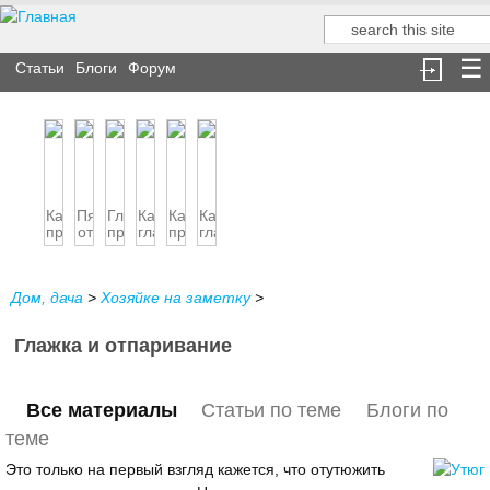
Поиск
Форма поиска
Статьи
Блоги
Форум
Как
Пятна
Гладим
Как
Как
Как
правильно
от
правильно
гладить
правильно
гладить
гладить
утюга
одежду
гладить
плиссированную
белье
из
брюки
ю...
кожи
Дом, дача
>
Хозяйке на заметку
>
Глажка и отпаривание
Все материалы
Статьи по теме
Блоги по
теме
Это только на первый взгляд кажется, что отутюжить