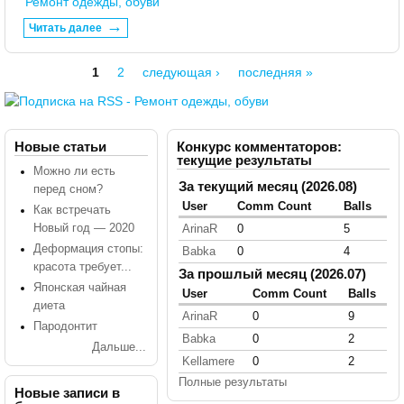
Ремонт одежды, обуви
Читать далее
1
2
следующая ›
последняя »
Страницы
Новые статьи
Конкурс комментаторов:
текущие результаты
Можно ли есть
За текущий месяц (2026.08)
перед сном?
User
Comm Count
Balls
Как встречать
Новый год — 2020
ArinaR
0
5
Деформация стопы:
Babka
0
4
красота требует...
За прошлый месяц (2026.07)
Японская чайная
User
Comm Count
Balls
диета
ArinaR
0
9
Пародонтит
Babka
0
2
Дальше...
Kellamere
0
2
Полные результаты
Новые записи в