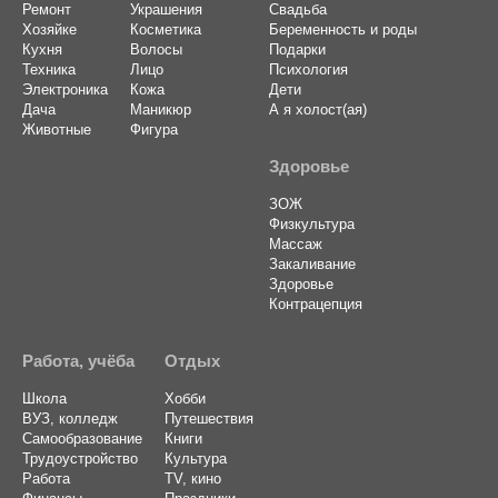
Ремонт
Украшения
Свадьба
Хозяйке
Косметика
Беременность и роды
Кухня
Волосы
Подарки
Техника
Лицо
Психология
Электроника
Кожа
Дети
Дача
Маникюр
А я холост(ая)
Животные
Фигура
Здоровье
ЗОЖ
Физкультура
Массаж
Закаливание
Здоровье
Контрацепция
Работа, учёба
Отдых
Школа
Хобби
ВУЗ, колледж
Путешествия
Самообразование
Книги
Трудоустройство
Культура
Работа
TV, кино