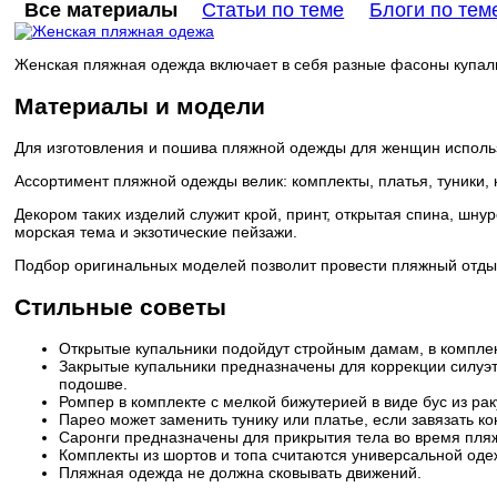
Все материалы
Статьи по теме
Блоги по тем
Женская пляжная одежда включает в себя разные фасоны купальн
Материалы и модели
Для изготовления и пошива пляжной одежды для женщин исполь
Ассортимент пляжной одежды велик: комплекты, платья, туники, 
Декором таких изделий служит крой, принт, открытая спина, шн
морская тема и экзотические пейзажи.
Подбор оригинальных моделей позволит провести пляжный отд
Стильные советы
Открытые купальники подойдут стройным дамам, в комплек
Закрытые купальники предназначены для коррекции силуэт
подошве.
Ромпер в комплекте с мелкой бижутерией в виде бус из р
Парео может заменить тунику или платье, если завязать к
Саронги предназначены для прикрытия тела во время пляжн
Комплекты из шортов и топа считаются универсальной одеж
Пляжная одежда не должна сковывать движений.