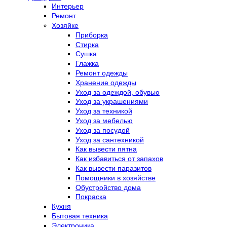
Интерьер
Ремонт
Хозяйке
Приборка
Стирка
Сушка
Глажка
Ремонт одежды
Хранение одежды
Уход за одеждой, обувью
Уход за украшениями
Уход за техникой
Уход за мебелью
Уход за посудой
Уход за сантехникой
Как вывести пятна
Как избавиться от запахов
Как вывести паразитов
Помощники в хозяйстве
Обустройство дома
Покраска
Кухня
Бытовая техника
Электроника