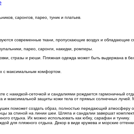
е
иков, саронгов, парео, туник и платьев.
зуются современные ткани, пропускающие воздух и обладающие сп
купальники, парео, саронги, накидки, ромперы.
уровки, стразы и рюши. Пляжная одежда может быть выдержана в бе
ых с максимальным комфортом.
те с накидкой-сеточкой и сандалиями рождается гармоничный отд
а и максимальной защиты кожи тела от прямых солнечных лучей. 
акушек поможет создать образ, полностью передающий атмосферу 
онцы за спиной на линии шеи. Шляпа и сандалии завершат комплект
ого отдыха. Их можно использовать как юбку, сарафан и тунику.
дой для пляжного отдыха. Декор в виде кружева и морские оттенки