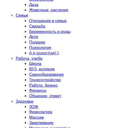
Дача
Животные, растения
Семья
Отношения в семье
Свадьба
Беременность и роды
Дети
Подарки
Психология
А я холост(ая):)
Работа, учеба
Школа
ВУЗ, колледж
Самообразование
Трудоустройство
Работа, бизнес
Финансы
Общение, этикет
Здоровье
ЗОЖ
Физкультура
Массаж
Закаливание
Медицина и здоровье