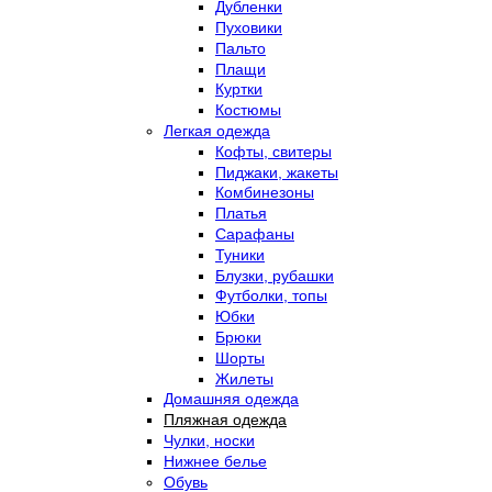
Дубленки
Пуховики
Пальто
Плащи
Куртки
Костюмы
Легкая одежда
Кофты, свитеры
Пиджаки, жакеты
Комбинезоны
Платья
Сарафаны
Туники
Блузки, рубашки
Футболки, топы
Юбки
Брюки
Шорты
Жилеты
Домашняя одежда
Пляжная одежда
Чулки, носки
Нижнее белье
Обувь