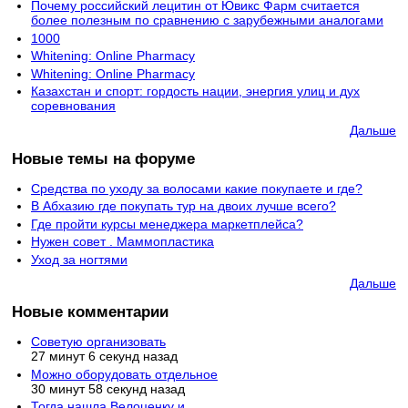
Почему российский лецитин от Ювикс Фарм считается
более полезным по сравнению с зарубежными аналогами
1000
Whitening: Online Pharmacy
Whitening: Online Pharmacy
Казахстан и спорт: гордость нации, энергия улиц и дух
соревнования
Дальше
Новые темы на форуме
Средства по уходу за волосами какие покупаете и где?
В Абхазию где покупать тур на двоих лучше всего?
Где пройти курсы менеджера маркетплейса?
Нужен совет . Маммопластика
Уход за ногтями
Дальше
Новые комментарии
Советую организовать
27 минут 6 секунд назад
Можно оборудовать отдельное
30 минут 58 секунд назад
Тогда нашла Велоценку и