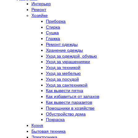
Интерьер
Ремонт
Хозяйке
Приборка
Стирка
Сушка
Глажка
Ремонт одежды
Хранение одежды
Уход за одеждой, обувью
Уход за украшениями
Уход за техникой
Уход за мебелью
Уход за посудой
Уход за сантехникой
Как вывести пятна
Как избавиться от запахов
Как вывести паразитов
Помощники в хозяйстве
Обустройство дома
Покраска
Кухня
Бытовая техника
Электроника