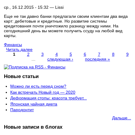
ср., 16.12.2015 - 15:32 —
Lissi
Еще не так давно банки предлагали своим клиентам два вида
карт: дебетовые и кредитные. Но развитие системы
кредитования почти уничтожило разницу между ними. На
сегодняшний день вы можете получить ссуду на любой вид
карты.
Финансы
Читать далее
1
2
3
4
5
6
7
8
9
…
следующая ›
последняя »
Страницы
Новые статьи
Можно ли есть перед сном?
Как встречать Новый год — 2020
Деформация стопы: красота требует...
Японская чайная диета
Пародонтит
Дальше...
Новые записи в блогах