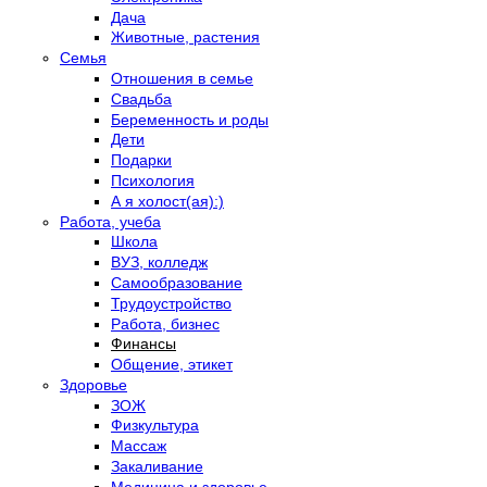
Дача
Животные, растения
Семья
Отношения в семье
Свадьба
Беременность и роды
Дети
Подарки
Психология
А я холост(ая):)
Работа, учеба
Школа
ВУЗ, колледж
Самообразование
Трудоустройство
Работа, бизнес
Финансы
Общение, этикет
Здоровье
ЗОЖ
Физкультура
Массаж
Закаливание
Медицина и здоровье