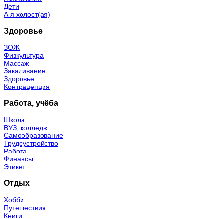
Дети
А я холост(ая)
Здоровье
ЗОЖ
Физкультура
Массаж
Закаливание
Здоровье
Контрацепция
Работа, учёба
Школа
ВУЗ, колледж
Самообразование
Трудоустройство
Работа
Финансы
Этикет
Отдых
Хобби
Путешествия
Книги