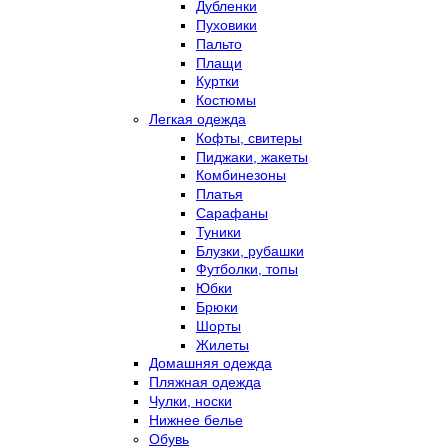
Дубленки
Пуховики
Пальто
Плащи
Куртки
Костюмы
Легкая одежда
Кофты, свитеры
Пиджаки, жакеты
Комбинезоны
Платья
Сарафаны
Туники
Блузки, рубашки
Футболки, топы
Юбки
Брюки
Шорты
Жилеты
Домашняя одежда
Пляжная одежда
Чулки, носки
Нижнее белье
Обувь