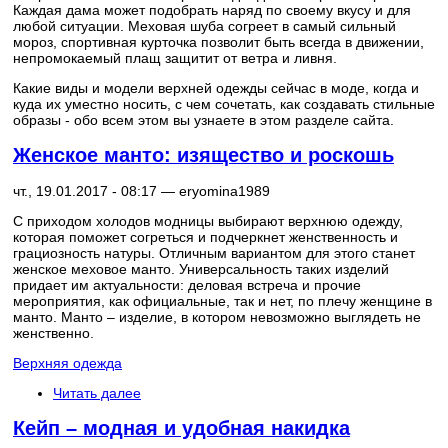
Каждая дама может подобрать наряд по своему вкусу и для
любой ситуации. Меховая шуба согреет в самый сильный
мороз, спортивная курточка позволит быть всегда в движении,
непромокаемый плащ защитит от ветра и ливня.
Какие виды и модели верхней одежды сейчас в моде, когда и
куда их уместно носить, с чем сочетать, как создавать стильные
образы - обо всем этом вы узнаете в этом разделе сайта.
Женское манто: изящество и роскошь
чт., 19.01.2017 - 08:17 —
eryomina1989
С приходом холодов модницы выбирают верхнюю одежду,
которая поможет согреться и подчеркнет женственность и
грациозность натуры. Отличным вариантом для этого станет
женское меховое манто. Универсальность таких изделий
придает им актуальности: деловая встреча и прочие
мероприятия, как официальные, так и нет, по плечу женщине в
манто. Манто – изделие, в котором невозможно выглядеть не
женственно.
Верхняя одежда
Читать далее
Кейп – модная и удобная накидка