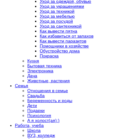
Уход за одеждой, обувью
Уход за украшениями
Уход за техникой
Уход за мебелью
Уход за посудой
Уход за сантехникой
Как вывести пятна
Как избавиться от запахов
Как вывести паразитов
Помощники в хозяйстве
Обустройство дома
Покраска
Кухня
Бытовая техника
Электроника
Дача
Животные, растения
Семья
Отношения в семье
Свадьба
Беременность и роды
Дети
Подарки
Психология
А я холост(ая):)
Работа, учеба
Школа
ВУЗ, колледж