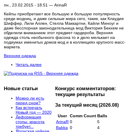
пн., 23.02.2015 - 18:51 —
ArinaR
Кейпы приобретают все большую и большую популярность
среди модниц, и даже сильные мира сего, такие, как Клаудия
Шиффер, Лили Аллен, Стелла Маккартни, Кайли Миноуг и
даже бесспорная законодательница мод Виктория Бекхем не
обделили вниманием этот предмет гардероба. Верхняя
одежда столь необычного фасона то и дело мелькает на
подиумах именитых домов мод и в коллекциях крупного масс-
маркета.
Верхняя одежда
Читать далее
Новые статьи
Конкурс комментаторов:
текущие результаты
Можно ли есть
перед сном?
За текущий месяц (2026.08)
Как встречать
Новый год — 2020
User
Comm Count
Balls
Деформация
стопы: красота
ArinaR
0
5
требует...
Babka
0
4
Японская чайная