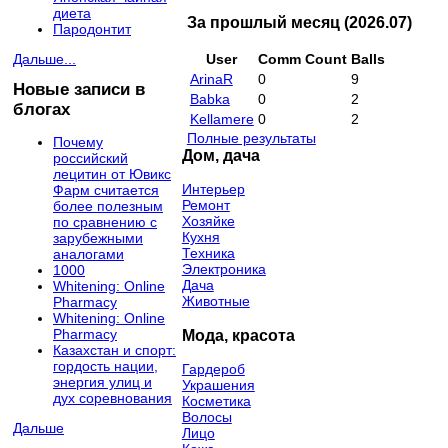
диета
За прошлый месяц (2026.07)
Пародонтит
Дальше...
User
Comm Count
Balls
ArinaR
0
9
Новые записи в
Babka
0
2
блогах
Kellamere
0
2
Полные результаты
Почему
Дом, дача
российский
лецитин от Ювикс
Интерьер
Фарм считается
Ремонт
более полезным
Хозяйке
по сравнению с
Кухня
зарубежными
Техника
аналогами
Электроника
1000
Дача
Whitening: Online
Животные
Pharmacy
Whitening: Online
Мода, красота
Pharmacy
Казахстан и спорт:
гордость нации,
Гардероб
энергия улиц и
Украшения
дух соревнования
Косметика
Волосы
Дальше
Лицо