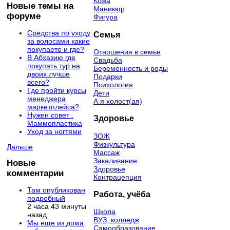
Кожа
Новые темы на
Маникюр
форуме
Фигура
Средства по уходу
Семья
за волосами какие
покупаете и где?
Отношения в семье
В Абхазию где
Свадьба
покупать тур на
Беременность и роды
двоих лучше
Подарки
всего?
Психология
Где пройти курсы
Дети
менеджера
А я холост(ая)
маркетплейса?
Нужен совет .
Здоровье
Маммопластика
Уход за ногтями
ЗОЖ
Физкультура
Дальше
Массаж
Закаливание
Новые
Здоровье
комментарии
Контрацепция
Там опубликован
Работа, учёба
подробный
2 часа 43 минуты
Школа
назад
ВУЗ, колледж
Мы еще из дома
Самообразование