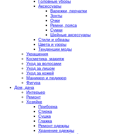
Головные уборы
Аксессуары
Варежки, перчатки
Зонты
Очки
Ремни, пояса
Сумки
Шейные аксессуары
Стили и образы
Цвета и узоры
Тенденции моды
Украшения
Косметика, макияж
Уход за волосами
Уход за лицом
Уход за кожей
Маникюр и педикюр
Фигура
Дом, дача
Интерьер
Ремонт
Хозяйке
Приборка
Стирка
Сушка
Глажка
Ремонт одежды
Хранение одежды