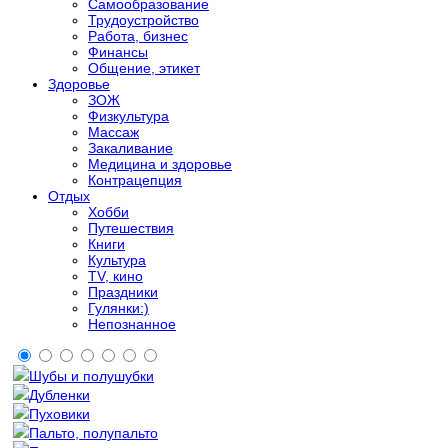
Самообразование
Трудоустройство
Работа, бизнес
Финансы
Общение, этикет
Здоровье
ЗОЖ
Физкультура
Массаж
Закаливание
Медицина и здоровье
Контрацепция
Отдых
Хобби
Путешествия
Книги
Культура
TV, кино
Праздники
Гулянки:)
Непознанное
Шубы и полушубки
Дубленки
Пуховики
Пальто, полупальто