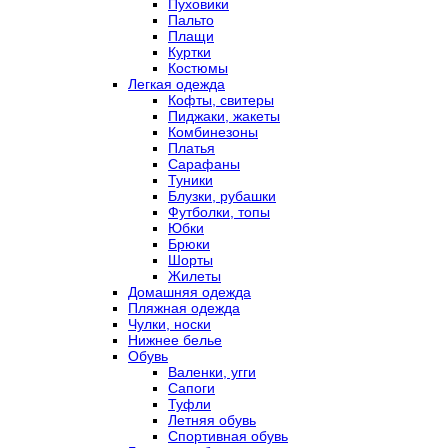
Пуховики
Пальто
Плащи
Куртки
Костюмы
Легкая одежда
Кофты, свитеры
Пиджаки, жакеты
Комбинезоны
Платья
Сарафаны
Туники
Блузки, рубашки
Футболки, топы
Юбки
Брюки
Шорты
Жилеты
Домашняя одежда
Пляжная одежда
Чулки, носки
Нижнее белье
Обувь
Валенки, угги
Сапоги
Туфли
Летняя обувь
Спортивная обувь