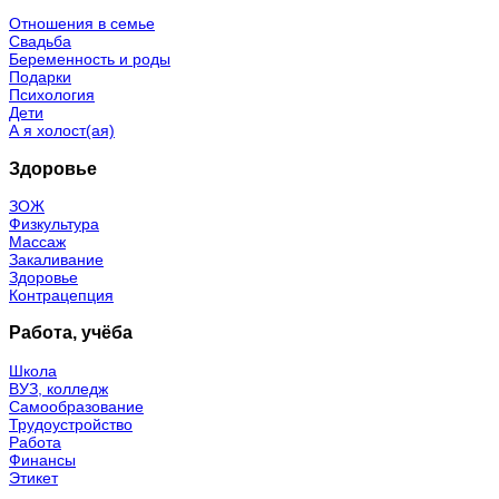
Отношения в семье
Свадьба
Беременность и роды
Подарки
Психология
Дети
А я холост(ая)
Здоровье
ЗОЖ
Физкультура
Массаж
Закаливание
Здоровье
Контрацепция
Работа, учёба
Школа
ВУЗ, колледж
Самообразование
Трудоустройство
Работа
Финансы
Этикет