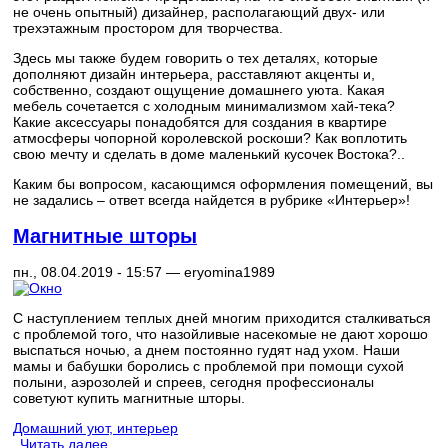
не очень опытный) дизайнер, располагающий двух- или
трехэтажным простором для творчества.
Здесь мы также будем говорить о тех деталях, которые
дополняют дизайн интерьера, расставляют акценты и,
собственно, создают ощущение домашнего уюта. Какая
мебель сочетается с холодным минимализмом хай-тека?
Какие аксессуары понадобятся для создания в квартире
атмосферы чопорной королевской роскоши? Как воплотить
свою мечту и сделать в доме маленький кусочек Востока?..
Каким бы вопросом, касающимся оформления помещений, вы
не задались – ответ всегда найдется в рубрике «Интерьер»!
Магнитные шторы
пн., 08.04.2019 - 15:57 —
eryomina1989
С наступлением теплых дней многим приходится сталкиваться
с проблемой того, что назойливые насекомые не дают хорошо
выспаться ночью, а днем постоянно гудят над ухом. Наши
мамы и бабушки боролись с проблемой при помощи сухой
полыни, аэрозолей и спреев, сегодня профессионалы
советуют купить магнитные шторы.
Домашний уют, интерьер
Читать далее