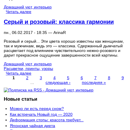
Домашний уют, интерьер
Читать далее
Серый и розовый: классика гармонии
пн., 06.02.2017 - 18:35 —
ArinaR
Розовый и серый... Эти цвета хорошо известны как женщинам,
так и мужчинам, ведь это — классика. Сдержанный дымчатый
расцветает под влиянием чувствительного нежно-розового и
дарит прекрасное ощущение завершенности всей картины.
Домашний уют, интерьер
Расцветки, принты, узоры
Читать далее
1
2
3
4
5
6
7
8
9
…
следующая ›
последняя »
Страницы
Новые статьи
Можно ли есть перед сном?
Как встречать Новый год — 2020
Деформация стопы: красота требует...
Японская чайная диета