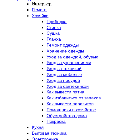
Интерьер
Ремонт
Хозяйке
Приборка
Стирка
Сушка
Глажка
Ремонт одежды
Хранение одежды
Уход за одеждой, обувью
Уход за украшениями
Уход за техникой
Уход за мебелью
Уход за посудой
Уход за сантехникой
Как вывести пятна
Как избавиться от запахов
Как вывести паразитов
Помощники в хозяйстве
Обустройство дома
Покраска
Кухня
Бытовая техника
Электроника