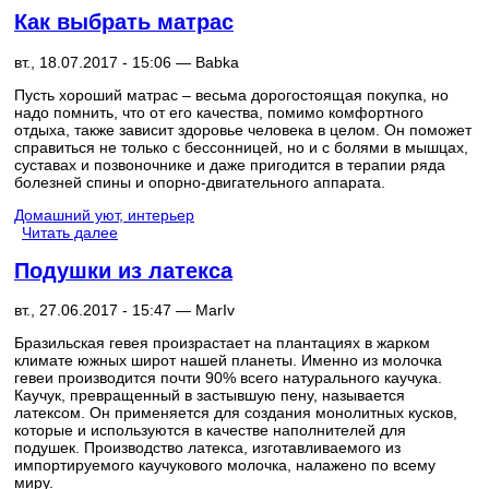
Как выбрать матрас
вт., 18.07.2017 - 15:06 —
Babka
Пусть хороший матрас – весьма дорогостоящая покупка, но
надо помнить, что от его качества, помимо комфортного
отдыха, также зависит здоровье человека в целом. Он поможет
справиться не только с бессонницей, но и с болями в мышцах,
суставах и позвоночнике и даже пригодится в терапии ряда
болезней спины и опорно-двигательного аппарата.
Домашний уют, интерьер
Читать далее
Подушки из латекса
вт., 27.06.2017 - 15:47 —
MarIv
Бразильская гевея произрастает на плантациях в жарком
климате южных широт нашей планеты. Именно из молочка
гевеи производится почти 90% всего натурального каучука.
Каучук, превращенный в застывшую пену, называется
латексом. Он применяется для создания монолитных кусков,
которые и используются в качестве наполнителей для
подушек. Производство латекса, изготавливаемого из
импортируемого каучукового молочка, налажено по всему
миру.