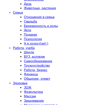
Дача
Животные, растения
Семья
Отношения в семье
Свадьба
Беременность и роды
Дети
Подарки
Психология
А я холост(ая):)
Работа, учеба
Школа
ВУЗ, колледж
Самообразование
Трудоустройство
Работа, бизнес
Финансы
Общение, этикет
Здоровье
ЗОЖ
Физкультура
Массаж
Закаливание
Медицина и здоровье