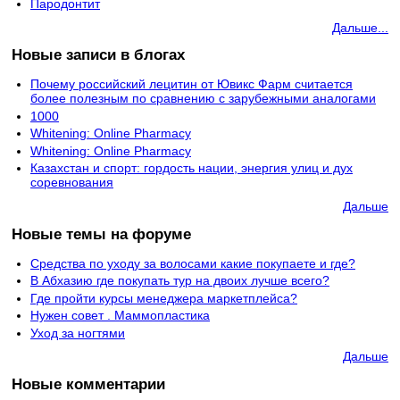
Пародонтит
Дальше...
Новые записи в блогах
Почему российский лецитин от Ювикс Фарм считается
более полезным по сравнению с зарубежными аналогами
1000
Whitening: Online Pharmacy
Whitening: Online Pharmacy
Казахстан и спорт: гордость нации, энергия улиц и дух
соревнования
Дальше
Новые темы на форуме
Средства по уходу за волосами какие покупаете и где?
В Абхазию где покупать тур на двоих лучше всего?
Где пройти курсы менеджера маркетплейса?
Нужен совет . Маммопластика
Уход за ногтями
Дальше
Новые комментарии