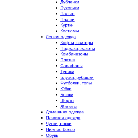
Дубленки
Пуховики
Пальто
Плащи
Куртки
Костюмы
Легкая одежда
Кофты, свитеры
Пиджаки, жакеты
Комбинезоны
Платья
Сарафаны
Туники
Блузки, рубашки
Футболки, топы
Юбки
Брюки
Шорты
Жилеты
Домашняя одежда
Пляжная одежда
Чулки, носки
Нижнее белье
Обувь