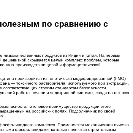
 полезным по сравнению с
ю низкокачественных продуктов из Индии и Китая. На первый
ой дешевизной скрывается целый комплекс проблем, которые
ственных производств пищевой и фармацевтической
лецитина производится из генетически модифицированной (ГМО)
сана — токсичного растворителя, используемого при экстракции.
е соответствующих строгим стандартам безопасности.
арушений работы печени и эндокринной системы, сводя на нет всю
 безопасности. Ключевое преимущество продукции этого
 выращенный на российских полях. Подсолнечник по своей
а.
 фосфолипидного комплекса. Применяется механическая очистка
циальными фосфолипидами, которые являются строительным