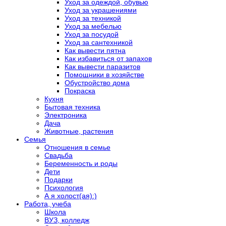
Уход за одеждой, обувью
Уход за украшениями
Уход за техникой
Уход за мебелью
Уход за посудой
Уход за сантехникой
Как вывести пятна
Как избавиться от запахов
Как вывести паразитов
Помощники в хозяйстве
Обустройство дома
Покраска
Кухня
Бытовая техника
Электроника
Дача
Животные, растения
Семья
Отношения в семье
Свадьба
Беременность и роды
Дети
Подарки
Психология
А я холост(ая):)
Работа, учеба
Школа
ВУЗ, колледж