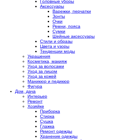
Головные уборы
Аксессуары
Варежки, перчатки
Зонты
Очки
Ремни, пояса
Сумки
Шейные аксессуары
Стили и образы
Цвета и узоры
Тенденции моды
Украшения
Косметика, макияж
Уход за волосами
Уход за лицом
Уход за кожей
Маникюр и педикюр
Фигура
Дом, дача
Интерьер
Ремонт
Хозяйке
Приборка
Стирка
Сушка
Глажка
Ремонт одежды
Хранение одежды