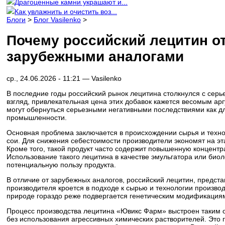
Драгоценные камни украшают и...
Как увлажнить и очистить воз...
Блоги
>
Блог Vasilenko
>
Почему российский лецитин о
зарубежными аналогами
ср., 24.06.2026 - 11:21 —
Vasilenko
В последние годы российский рынок лецитина столкнулся с серь
взгляд, привлекательная цена этих добавок кажется весомым ар
могут обернуться серьезными негативными последствиями как дл
промышленности.
Основная проблема заключается в происхождении сырья и техно
сои. Для снижения себестоимости производители экономят на эта
Кроме того, такой продукт часто содержит повышенную концентр
Использование такого лецитина в качестве эмульгатора или биол
потенциальную пользу продукта.
В отличие от зарубежных аналогов, российский лецитин, предс
производителя кроется в подходе к сырью и технологии произв
природе гораздо реже подвергается генетическим модификациям,
Процесс производства лецитина «Ювикс Фарм» выстроен таким 
без использования агрессивных химических растворителей. Это