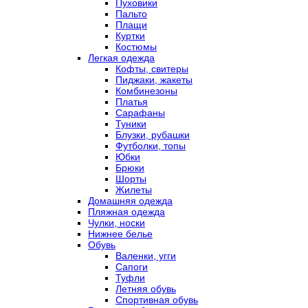
Пуховики
Пальто
Плащи
Куртки
Костюмы
Легкая одежда
Кофты, свитеры
Пиджаки, жакеты
Комбинезоны
Платья
Сарафаны
Туники
Блузки, рубашки
Футболки, топы
Юбки
Брюки
Шорты
Жилеты
Домашняя одежда
Пляжная одежда
Чулки, носки
Нижнее белье
Обувь
Валенки, угги
Сапоги
Туфли
Летняя обувь
Спортивная обувь