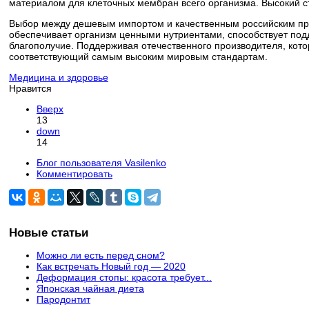
материалом для клеточных мембран всего организма. Высокий ст
Выбор между дешевым импортом и качественным российским про
обеспечивает организм ценными нутриентами, способствует под
благополучие. Поддерживая отечественного производителя, кото
соответствующий самым высоким мировым стандартам.
Медицина и здоровье
Нравится
Вверх
13
down
14
Блог пользователя Vasilenko
Комментировать
Новые статьи
Можно ли есть перед сном?
Как встречать Новый год — 2020
Деформация стопы: красота требует...
Японская чайная диета
Пародонтит