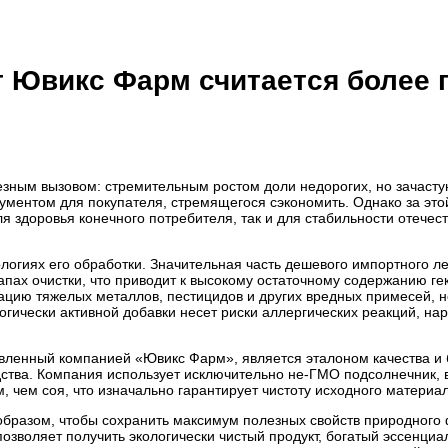
т Ювикс Фарм считается более
езным вызовом: стремительным ростом доли недорогих, но зачасту
гументом для покупателя, стремящегося сэкономить. Однако за эт
я здоровья конечного потребителя, так и для стабильности отече
логиях его обработки. Значительная часть дешевого импортного 
пах очистки, что приводит к высокому остаточному содержанию гек
ацию тяжелых металлов, пестицидов и других вредных примесей, н
огически активной добавки несет риски аллергических реакций, н
тавленный компанией «Ювикс Фарм», является эталоном качества и
одства. Компания использует исключительно не-ГМО подсолнечник,
 чем соя, что изначально гарантирует чистоту исходного материал
образом, чтобы сохранить максимум полезных свойств природного
 позволяет получить экологически чистый продукт, богатый эссен