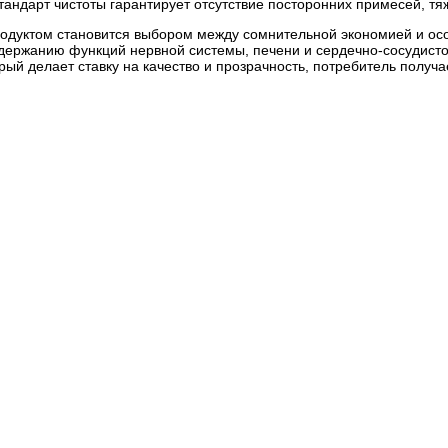
андарт чистоты гарантирует отсутствие посторонних примесей, тя
дуктом становится выбором между сомнительной экономией и осо
держанию функций нервной системы, печени и сердечно-сосудисто
рый делает ставку на качество и прозрачность, потребитель получ