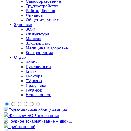
Самообразование
Трудоустройство
Работа, бизнес
Финансы
Общение, этикет
Здоровье
ЗОЖ
Физкультура
Массаж
Закаливание
Медицина и здоровье
Контрацепция
Отдых
Хобби
Путешествия
Книги
Культура
TV, кино
Праздники
Гулянки:)
Непознанное
Гормональные сбои у женщин
Жизнь зА БОРТом счастья
Грудное вскармливание – двой...
Грибок ногтей