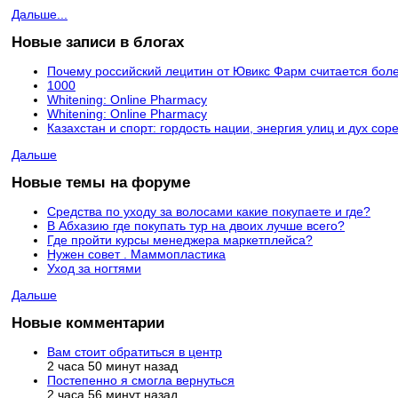
Дальше...
Новые записи в блогах
Почему российский лецитин от Ювикс Фарм считается бол
1000
Whitening: Online Pharmacy
Whitening: Online Pharmacy
Казахстан и спорт: гордость нации, энергия улиц и дух со
Дальше
Новые темы на форуме
Средства по уходу за волосами какие покупаете и где?
В Абхазию где покупать тур на двоих лучше всего?
Где пройти курсы менеджера маркетплейса?
Нужен совет . Маммопластика
Уход за ногтями
Дальше
Новые комментарии
Вам стоит обратиться в центр
2 часа 50 минут назад
Постепенно я смогла вернуться
2 часа 56 минут назад