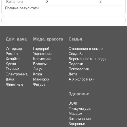
Kellamere
0
2
Полные результаты
Дом, дача
Мода, красота
Семья
Интерьер
Гардероб
Отношения в семье
Ремонт
Украшения
Свадьба
Хозяйке
Косметика
Беременность и роды
Кухня
Волосы
Подарки
Техника
Лицо
Психология
Электроника
Кожа
Дети
Дача
Маникюр
А я холост(ая)
Животные
Фигура
Здоровье
ЗОЖ
Физкультура
Массаж
Закаливание
Здоровье