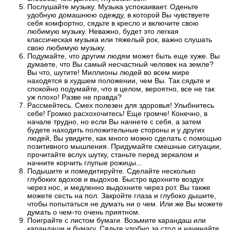
Послушайте музыку. Музыка успокаивает. Оденьте
удобную домашнюю одежду, в которой Вы чувствуете
себя комфортно, сядьте в кресло и включите свою
любимую музыку. Неважно, будет это легкая
классическая музыка или тяжелый рок, важно слушать
свою любимую музыку.
Подумайте, что другим людям может быть еще хуже. Вы
думаете, что Вы самый несчастный человек на земле?
Вы что, шутите! Миллионы людей во всем мире
находятся в худшем положении, чем Вы. Так сядьте и
спокойно подумайте, что в целом, вероятно, все не так
уж плохо! Разве не правда?
Рассмейтесь. Смех полезен для здоровья! Улыбнитесь
себе! Громко расхохочитесь! Еще громче! Конечно, в
начале трудно, но если Вы начнете с себя, а затем
будете находить положительные стороны и у других
людей, Вы увидите, как много можно сделать с помощью
позитивного мышления. Придумайте смешные ситуации,
прочитайте вслух шутку, станьте перед зеркалом и
начните корчить глупые рожицы...
Подышите и помедитируйте. Сделайте несколько
глубоких вдохов и выдохов. Быстро вдохните воздух
через нос, и медленно выдохните через рот. Вы также
можете сесть на пол. Закройте глаза и глубоко дышите,
чтобы попытаться не думать ни о чем. Или же Вы можете
думать о чем-то очень приятном.
Поиграйте с листом бумаги. Возьмите карандаш или
карандаши и бумагу. Сядьте удобно за стол и начинайте