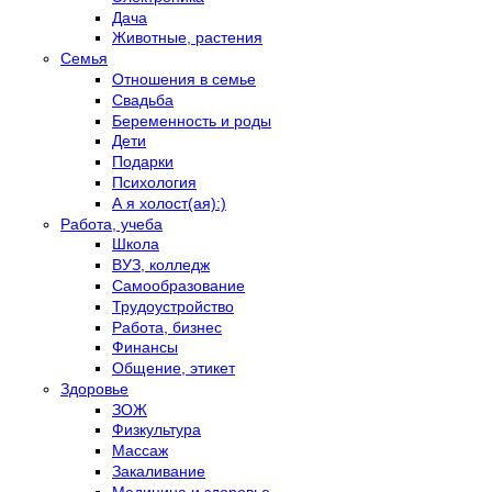
Дача
Животные, растения
Семья
Отношения в семье
Свадьба
Беременность и роды
Дети
Подарки
Психология
А я холост(ая):)
Работа, учеба
Школа
ВУЗ, колледж
Самообразование
Трудоустройство
Работа, бизнес
Финансы
Общение, этикет
Здоровье
ЗОЖ
Физкультура
Массаж
Закаливание
Медицина и здоровье