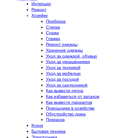
Интерьер
Ремонт
Хозяйке
Приборка
Стирка
Сушка
Глажка
Ремонт одежды
Хранение одежды
Уход за одеждой, обувью
Уход за украшениями
Уход за техникой
Уход за мебелью
Уход за посудой
Уход за сантехникой
Как вывести пятна
Как избавиться от запахов
Как вывести паразитов
Помощники в хозяйстве
Обустройство дома
Покраска
Кухня
Бытовая техника
Электроника