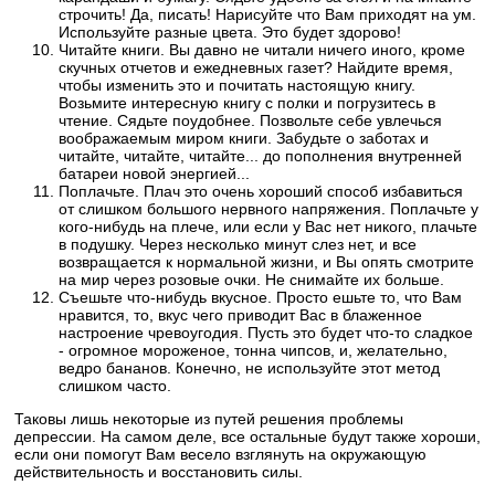
строчить! Да, писать! Нарисуйте что Вам приходят на ум.
Используйте разные цвета. Это будет здорово!
Читайте книги. Вы давно не читали ничего иного, кроме
скучных отчетов и ежедневных газет? Найдите время,
чтобы изменить это и почитать настоящую книгу.
Возьмите интересную книгу с полки и погрузитесь в
чтение. Сядьте поудобнее. Позвольте себе увлечься
воображаемым миром книги. Забудьте о заботах и
читайте, читайте, читайте... до пополнения внутренней
батареи новой энергией...
Поплачьте. Плач это очень хороший способ избавиться
от слишком большого нервного напряжения. Поплачьте у
кого-нибудь на плече, или если у Вас нет никого, плачьте
в подушку. Через несколько минут слез нет, и все
возвращается к нормальной жизни, и Вы опять смотрите
на мир через розовые очки. Не снимайте их больше.
Съешьте что-нибудь вкусное. Просто ешьте то, что Вам
нравится, то, вкус чего приводит Вас в блаженное
настроение чревоугодия. Пусть это будет что-то сладкое
- огромное мороженое, тонна чипсов, и, желательно,
ведро бананов. Конечно, не используйте этот метод
слишком часто.
Таковы лишь некоторые из путей решения проблемы
депрессии. На самом деле, все остальные будут также хороши,
если они помогут Вам весело взглянуть на окружающую
действительность и восстановить силы.