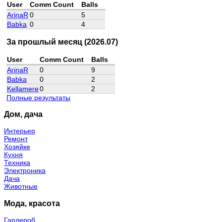
User
Comm Count
Balls
ArinaR
0
5
Babka
0
4
За прошлый месяц (2026.07)
User
Comm Count
Balls
ArinaR
0
9
Babka
0
2
Kellamere
0
2
Полные результаты
Дом, дача
Интерьер
Ремонт
Хозяйке
Кухня
Техника
Электроника
Дача
Животные
Мода, красота
Гардероб