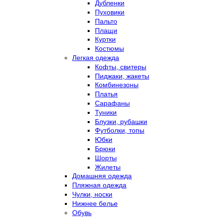
Дубленки
Пуховики
Пальто
Плащи
Куртки
Костюмы
Легкая одежда
Кофты, свитеры
Пиджаки, жакеты
Комбинезоны
Платья
Сарафаны
Туники
Блузки, рубашки
Футболки, топы
Юбки
Брюки
Шорты
Жилеты
Домашняя одежда
Пляжная одежда
Чулки, носки
Нижнее белье
Обувь