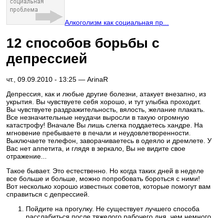
Алкоголизм как социальная пр...
12 способов борьбы с
депрессией
чт., 09.09.2010 - 13:25 —
ArinaR
Депрессия, как и любые другие болезни, атакует внезапно, из
укрытия. Вы чувствуете себя хорошо, и тут улыбка проходит.
Вы чувствуете раздражительность, вялость, желание плакать.
Все незначительные неудачи выросли в такую огромную
катастрофу! Вначале Вы лишь слегка поддаетесь хандре. На
мгновение пребываете в печали и неудовлетворенности.
Выключаете телефон, заворачиваетесь в одеяло и дремлете. У
Вас нет аппетита, и глядя в зеркало, Вы не видите свое
отражение...
Такое бывает. Это естественно. Но когда таких дней в неделе
все больше и больше, можно попробовать бороться с ними!
Вот несколько хорошо известных советов, которые помогут вам
справиться с депрессией.
Пойдите на прогулку. Не существует лучшего способа
расслабиться после тяжелого рабочего дня, чем немного