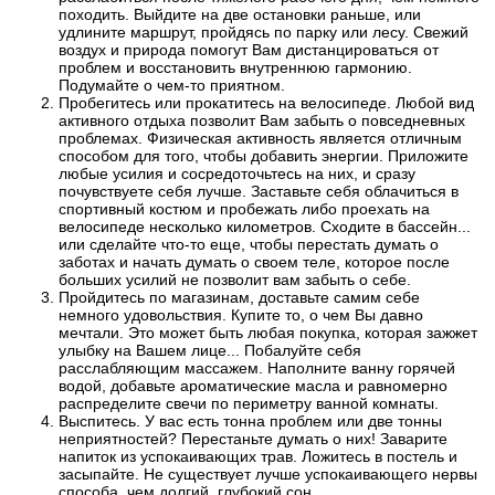
походить. Выйдите на две остановки раньше, или
удлините маршрут, пройдясь по парку или лесу. Свежий
воздух и природа помогут Вам дистанцироваться от
проблем и восстановить внутреннюю гармонию.
Подумайте о чем-то приятном.
Пробегитесь или прокатитесь на велосипеде. Любой вид
активного отдыха позволит Вам забыть о повседневных
проблемах. Физическая активность является отличным
способом для того, чтобы добавить энергии. Приложите
любые усилия и сосредоточьтесь на них, и сразу
почувствуете себя лучше. Заставьте себя облачиться в
спортивный костюм и пробежать либо проехать на
велосипеде несколько километров. Сходите в бассейн...
или сделайте что-то еще, чтобы перестать думать о
заботах и начать думать о своем теле, которое после
больших усилий не позволит вам забыть о себе.
Пройдитесь по магазинам, доставьте самим себе
немного удовольствия. Купите то, о чем Вы давно
мечтали. Это может быть любая покупка, которая зажжет
улыбку на Вашем лице... Побалуйте себя
расслабляющим массажем. Наполните ванну горячей
водой, добавьте ароматические масла и равномерно
распределите свечи по периметру ванной комнаты.
Выспитесь. У вас есть тонна проблем или две тонны
неприятностей? Перестаньте думать о них! Заварите
напиток из успокаивающих трав. Ложитесь в постель и
засыпайте. Не существует лучше успокаивающего нервы
способа, чем долгий, глубокий сон.