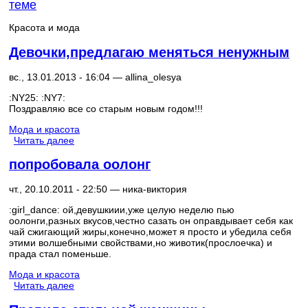
теме
Красота и мода
Девочки,предлагаю меняться ненужным
вс., 13.01.2013 - 16:04 —
allina_olesya
:NY25: :NY7:
Поздравляю все со старым новым годом!!!
Мода и красота
Читать далее
попробовала оолонг
чт., 20.10.2011 - 22:50 —
ника-виктория
:girl_dance: ой,девушкиии,уже целую неделю пью
оолонги,разных вкусов,честно сазать он оправдывает себя как
чай сжигающий жиры,конечно,может я просто и убедила себя
этими волшебными свойствами,но животик(прослоечка) и
прада стал поменьше.
Мода и красота
Читать далее