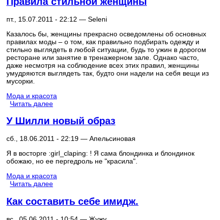
Правила стильной женщины
пт., 15.07.2011 - 22:12 —
Seleni
Казалось бы, женщины прекрасно осведомлены об основных
правилах моды – о том, как правильно подбирать одежду и
стильно выглядеть в любой ситуации, будь то ужин в дорогом
ресторане или занятие в тренажерном зале. Однако часто,
даже несмотря на соблюдение всех этих правил, женщины
умудряются выглядеть так, будто они надели на себя вещи из
мусорки.
Мода и красота
Читать далее
У Шилли новый образ
сб., 18.06.2011 - 22:19 —
Апельсиновая
Я в восторге :girl_claping: ! Я сама блондинка и блондинок
обожаю, но ее пергедроль не "красила".
Мода и красота
Читать далее
Как составить себе имидж.
вс., 05.06.2011 - 10:54 —
Жужу