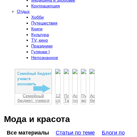
Контрацепция
Отдых
Хобби
Путешествия
Книги
Культура
TV, кино
Праздники
Гулянки:)
Непознанное
Семейный
12
По
Астрология
Пусть
Астрология
бюджет: учимся
способов
Таиланду
подарка
вредная
беременности
экон...
борьбы
на
привычка
с
авто
раста...
депресс...
Мода и красота
Все материалы
Статьи по теме
Блоги по