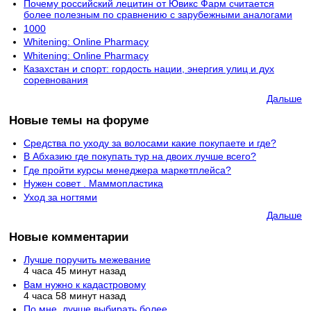
Почему российский лецитин от Ювикс Фарм считается
более полезным по сравнению с зарубежными аналогами
1000
Whitening: Online Pharmacy
Whitening: Online Pharmacy
Казахстан и спорт: гордость нации, энергия улиц и дух
соревнования
Дальше
Новые темы на форуме
Средства по уходу за волосами какие покупаете и где?
В Абхазию где покупать тур на двоих лучше всего?
Где пройти курсы менеджера маркетплейса?
Нужен совет . Маммопластика
Уход за ногтями
Дальше
Новые комментарии
Лучше поручить межевание
4 часа 45 минут назад
Вам нужно к кадастровому
4 часа 58 минут назад
По мне, лучше выбирать более