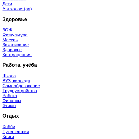
Дети
А я холост(ая)
Здоровье
ЗОЖ
Физкультура
Массаж
Закаливание
Здоровье
Контрацепция
Работа, учёба
Школа
ВУЗ, колледж
Самообразование
Трудоустройство
Работа
Финансы
Этикет
Отдых
Хобби
Путешествия
Книги