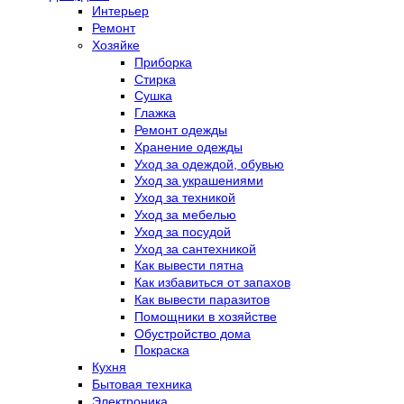
Интерьер
Ремонт
Хозяйке
Приборка
Стирка
Сушка
Глажка
Ремонт одежды
Хранение одежды
Уход за одеждой, обувью
Уход за украшениями
Уход за техникой
Уход за мебелью
Уход за посудой
Уход за сантехникой
Как вывести пятна
Как избавиться от запахов
Как вывести паразитов
Помощники в хозяйстве
Обустройство дома
Покраска
Кухня
Бытовая техника
Электроника