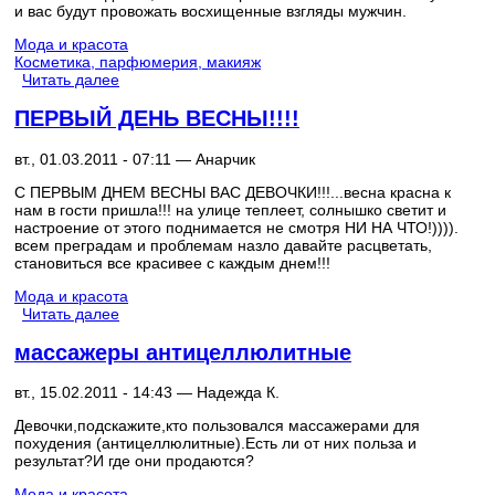
и вас будут провожать восхищенные взгляды мужчин.
Мода и красота
Косметика, парфюмерия, макияж
Читать далее
ПЕРВЫЙ ДЕНЬ ВЕСНЫ!!!!
вт., 01.03.2011 - 07:11 —
Анарчик
С ПЕРВЫМ ДНЕМ ВЕСНЫ ВАС ДЕВОЧКИ!!!...весна красна к
нам в гости пришла!!! на улице теплеет, солнышко светит и
настроение от этого поднимается не смотря НИ НА ЧТО!)))).
всем преградам и проблемам назло давайте расцветать,
становиться все красивее с каждым днем!!!
Мода и красота
Читать далее
массажеры антицеллюлитные
вт., 15.02.2011 - 14:43 —
Надежда К.
Девочки,подскажите,кто пользовался массажерами для
похудения (антицеллюлитные).Есть ли от них польза и
результат?И где они продаются?
Мода и красота