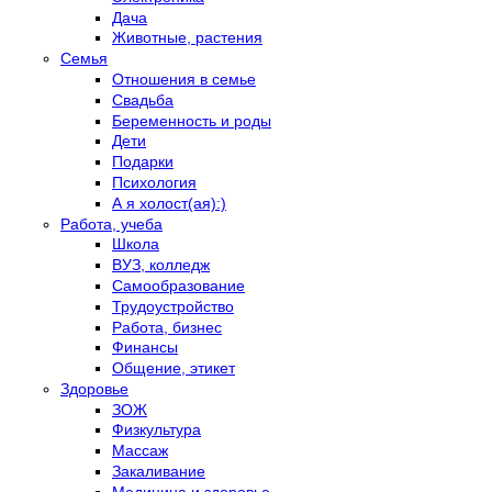
Дача
Животные, растения
Семья
Отношения в семье
Свадьба
Беременность и роды
Дети
Подарки
Психология
А я холост(ая):)
Работа, учеба
Школа
ВУЗ, колледж
Самообразование
Трудоустройство
Работа, бизнес
Финансы
Общение, этикет
Здоровье
ЗОЖ
Физкультура
Массаж
Закаливание
Медицина и здоровье