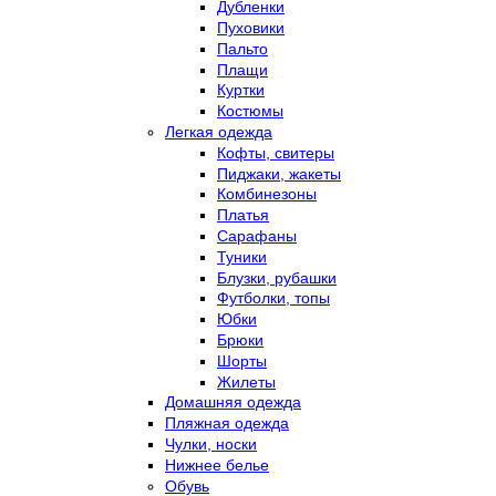
Дубленки
Пуховики
Пальто
Плащи
Куртки
Костюмы
Легкая одежда
Кофты, свитеры
Пиджаки, жакеты
Комбинезоны
Платья
Сарафаны
Туники
Блузки, рубашки
Футболки, топы
Юбки
Брюки
Шорты
Жилеты
Домашняя одежда
Пляжная одежда
Чулки, носки
Нижнее белье
Обувь