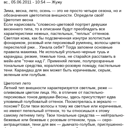
вс., 05.06.2011 - 10:54 —
Жужу
Зима, весна, лето, осень — это не просто четыре сезона, но и
обозначения цветотипов внешности. Определи свой!
Цветотип весна
Если нарисовать "словесно-цветовой портрет девушки
весеннего типа, то в описании будут преобладать все
характеристики нежных, пастельных, "теплых" оттенков.
Светлая кожа, как бы подсвеченная изнутри золотистым
фонариком, розовый или персиковый румянец, волосы цвета
переспелой ржи... Узнала себя? Тогда запомни основные
правила макияжа. Не используй угольно-черные тушь и
карандаш, резкие, тяжелые тона, не старайся расставить в
мейк-апе "точки над i". Применяй легкие, полупрозрачные
тональные средства, кораллово-розовую помаду, пастельные
тени. Карандаш для век может быть коричневым, серым,
зеленым или голубым.
Цветотип лето
Летний тип внешности характеризуется светлым, реже —
оливковым цветом лица. Но, в отличие от пастельно-
персиковых тонов девушки-Весны, здесь присутствует едва
уловимый голубоватый оттенок. Посмотрелась в зеркало —
похоже? Если твои волосы к тому же светлые или коричневые,
но имеют пепельный оттенок, то ты относишься к этому
самому летнему типу. Твои тональные средства — нейтрально-
бежевые или бежевые с розовым оттенком, тушь — серо-
антрацитовая, тени для век — дымчато-голубые, приглушенно-