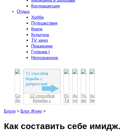
Контрацепция
Отдых
Хобби
Путешествия
Книги
Культура
TV, кино
Праздники
Гулянки:)
Непознанное
Семейный
12 способов
По
Астрология
Пусть
Астрология
бюджет:
борьбы с
Таиланду
подарка
вредная
беременности
учимся
депресс...
на
привычка
экон...
авто
раста...
Блоги
>
Блог Жужу
>
Как составить себе имидж.