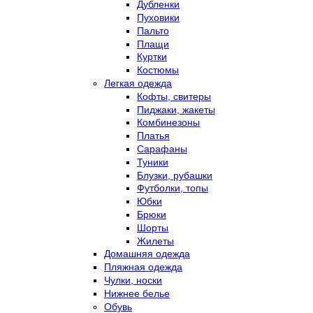
Дубленки
Пуховики
Пальто
Плащи
Куртки
Костюмы
Легкая одежда
Кофты, свитеры
Пиджаки, жакеты
Комбинезоны
Платья
Сарафаны
Туники
Блузки, рубашки
Футболки, топы
Юбки
Брюки
Шорты
Жилеты
Домашняя одежда
Пляжная одежда
Чулки, носки
Нижнее белье
Обувь