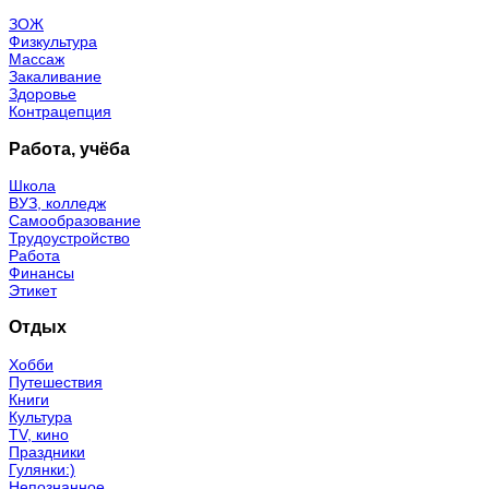
ЗОЖ
Физкультура
Массаж
Закаливание
Здоровье
Контрацепция
Работа, учёба
Школа
ВУЗ, колледж
Самообразование
Трудоустройство
Работа
Финансы
Этикет
Отдых
Хобби
Путешествия
Книги
Культура
TV, кино
Праздники
Гулянки:)
Непознанное