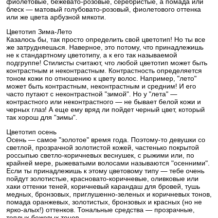
фиолетовые, бежевато-розовые, серебристые, а помада или
блеск — матовый голубовато-розовый, фиолетового оттенка
или же цвета арбузной мякоти.
Цветотип Зима-Лето
Казалось бы, так просто определить свой цветотип! Но ты все
же затрудняешься. Наверное, это потому, что принадлежишь
не к стандартному цветотипу, а к его так называемой
подгруппе! Стилисты считают, что любой цветотип может быть
контрастным и неконтрастным. Контрастность определяется
тоном кожи по отношению к цвету волос. Например, "лето"
может быть контрастным, неконтрастным и средним! И его
часто путают с неконтрастной "зимой". Но у "лета" —
контрастного или неконтрастного — не бывает белой кожи и
черных глаз! А еще ему вряд ли пойдет черный цвет, который
так хорош для "зимы".
Цветотип осень
Осень — самое "золотое" время года. Поэтому-то девушки со
светлой, прозрачной золотистой кожей, частенько покрытой
россыпью светло-коричневых веснушек, с рыжими или, по
крайней мере, рыжеватыми волосами называются "осенними".
Если ты принадлежишь к этому цветовому типу — тебе очень
пойдут золотистые, красновато-коричневые, оливковые или
хаки оттенки теней, коричневый карандаш для бровей, тушь
медных, бронзовых, приглушенно-зеленых и коричневых тонов,
помада оранжевых, золотистых, бронзовых и красных (но не
ярко-алых!) оттенков. Тональные средства — прозрачные,
теплых бежевых тонов.