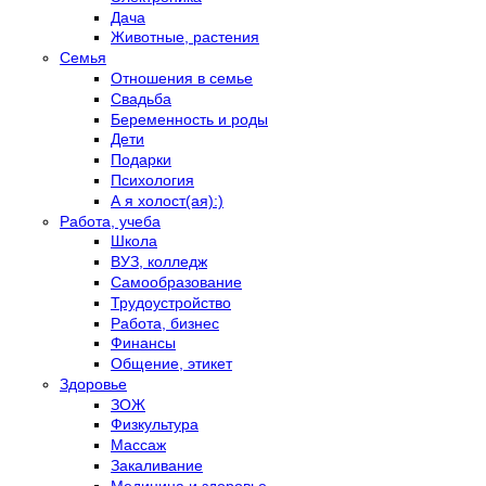
Дача
Животные, растения
Семья
Отношения в семье
Свадьба
Беременность и роды
Дети
Подарки
Психология
А я холост(ая):)
Работа, учеба
Школа
ВУЗ, колледж
Самообразование
Трудоустройство
Работа, бизнес
Финансы
Общение, этикет
Здоровье
ЗОЖ
Физкультура
Массаж
Закаливание
Медицина и здоровье