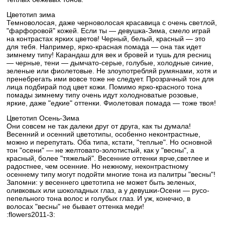
Цветотип зима
Темноволосая, даже черноволосая красавица с очень светлой,
"фарфоровой" кожей. Если ты — девушка-Зима, смело играй
на контрастах ярких цветов! Черный, белый, красный — это
для тебя. Например, ярко-красная помада — она так идет
зимнему типу! Карандаш для век и бровей и тушь для ресниц
— черные, тени — дымчато-серые, голубые, холодные синие,
зеленые или фиолетовые. Не злоупотребляй румянами, хотя и
пренебрегать ими вовсе тоже не следует. Прозрачный тон для
лица подбирай под цвет кожи. Помимо ярко-красного тона
помады зимнему типу очень идут холодноватые розовые,
яркие, даже "едкие" оттенки. Фиолетовая помада — тоже твоя!
Цветотип Осень-Зима
Они совсем не так далеки друг от друга, как ты думала!
Весенний и осенний цветотипы, особенно неконтрастные,
можно и перепутать. Оба типа, кстати, "теплые". Но основной
тон "осени" — не желтовато-золотистый, как у "весны", а
красный, более "тяжелый". Весенние оттенки ярче,светлее и
радостнее, чем осенние. Но нежному, неконтрастному
осеннему типу могут подойти многие тона из палитры "весны"!
Запомни: у весеннего цветотипа не может быть зеленых,
оливковых или шоколадных глаз, а у девушки-Осени — русо-
пепельного тона волос и голубых глаз. И уж, конечно, в
волосах "весны" не бывает оттенка меди!
:flowers2011-3: