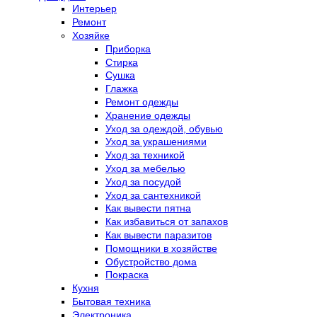
Интерьер
Ремонт
Хозяйке
Приборка
Стирка
Сушка
Глажка
Ремонт одежды
Хранение одежды
Уход за одеждой, обувью
Уход за украшениями
Уход за техникой
Уход за мебелью
Уход за посудой
Уход за сантехникой
Как вывести пятна
Как избавиться от запахов
Как вывести паразитов
Помощники в хозяйстве
Обустройство дома
Покраска
Кухня
Бытовая техника
Электроника