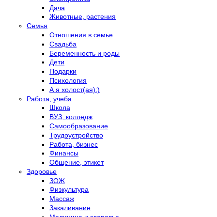
Дача
Животные, растения
Семья
Отношения в семье
Свадьба
Беременность и роды
Дети
Подарки
Психология
А я холост(ая):)
Работа, учеба
Школа
ВУЗ, колледж
Самообразование
Трудоустройство
Работа, бизнес
Финансы
Общение, этикет
Здоровье
ЗОЖ
Физкультура
Массаж
Закаливание
Медицина и здоровье