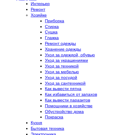
Интерьер
Ремонт
Хозяйке
Приборка
Стирка
Сушка
Глажка
Ремонт одежды
Хранение одежды
Уход за одеждой, обувью
Уход за украшениями
Уход за техникой
Уход за мебелью
Уход за посудой
Уход за сантехникой
Как вывести пятна
Как избавиться от запахов
Как вывести паразитов
Помощники в хозяйстве
Обустройство дома
Покраска
Кухня
Бытовая техника
Электроника