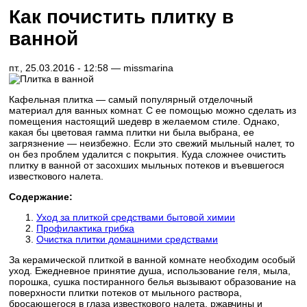
Как почистить плитку в
ванной
пт., 25.03.2016 - 12:58 —
missmarina
Кафельная плитка — самый популярный отделочный
материал для ванных комнат. С ее помощью можно сделать из
помещения настоящий шедевр в желаемом стиле. Однако,
какая бы цветовая гамма плитки ни была выбрана, ее
загрязнение — неизбежно. Если это свежий мыльный налет, то
он без проблем удалится с покрытия. Куда сложнее очистить
плитку в ванной от засохших мыльных потеков и въевшегося
известкового налета.
Содержание:
Уход за плиткой средствами бытовой химии
Профилактика грибка
Очистка плитки домашними средствами
За керамической плиткой в ванной комнате необходим особый
уход. Ежедневное принятие душа, использование геля, мыла,
порошка, сушка постиранного белья вызывают образование на
поверхности плитки потеков от мыльного раствора,
бросающегося в глаза известкового налета, ржавчины и