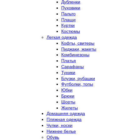
Дубленки
Пуховики
Пальто
Плащи
Куртки
Костюмы
Легкая одежда
Кофты, свитеры
Пиджаки, жакеты
Комбинезоны
Платья
Сарафаны
Туники
Блузки, рубашки
Футболки, топы
Юбки
Брюки
Шорты
Жилеты
Домашняя одежда
Пляжная одежда
Чулки, носки
Нижнее белье
Обувь