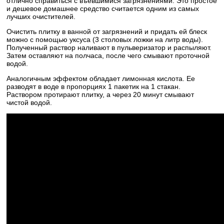
отлично справиться с въевшимися загрязнениями. Это простое
и дешевое домашнее средство считается одним из самых
лучших очистителей.
Очистить плитку в ванной от загрязнений и придать ей блеск
можно с помощью уксуса (3 столовых ложки на литр воды).
Полученный раствор наливают в пульверизатор и распыляют.
Затем оставляют на полчаса, после чего смывают проточной
водой.
Аналогичным эффектом обладает лимонная кислота. Ее
разводят в воде в пропорциях 1 пакетик на 1 стакан.
Раствором протирают плитку, а через 20 минут смывают
чистой водой.