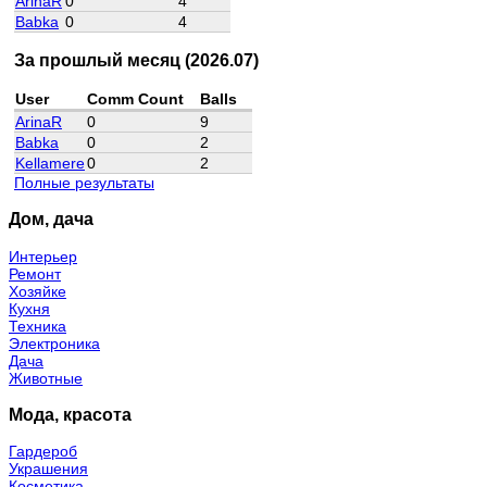
ArinaR
0
4
Babka
0
4
За прошлый месяц (2026.07)
User
Comm Count
Balls
ArinaR
0
9
Babka
0
2
Kellamere
0
2
Полные результаты
Дом, дача
Интерьер
Ремонт
Хозяйке
Кухня
Техника
Электроника
Дача
Животные
Мода, красота
Гардероб
Украшения
Косметика