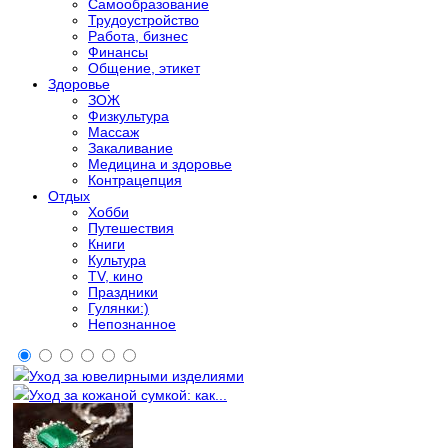
Самообразование
Трудоустройство
Работа, бизнес
Финансы
Общение, этикет
Здоровье
ЗОЖ
Физкультура
Массаж
Закаливание
Медицина и здоровье
Контрацепция
Отдых
Хобби
Путешествия
Книги
Культура
TV, кино
Праздники
Гулянки:)
Непознанное
Уход за ювелирными изделиями
Уход за кожаной сумкой: как...