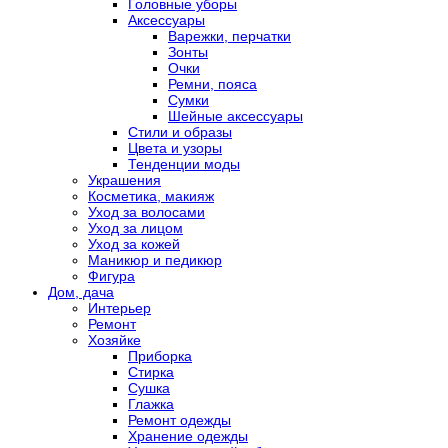
Головные уборы
Аксессуары
Варежки, перчатки
Зонты
Очки
Ремни, пояса
Сумки
Шейные аксессуары
Стили и образы
Цвета и узоры
Тенденции моды
Украшения
Косметика, макияж
Уход за волосами
Уход за лицом
Уход за кожей
Маникюр и педикюр
Фигура
Дом, дача
Интерьер
Ремонт
Хозяйке
Приборка
Стирка
Сушка
Глажка
Ремонт одежды
Хранение одежды