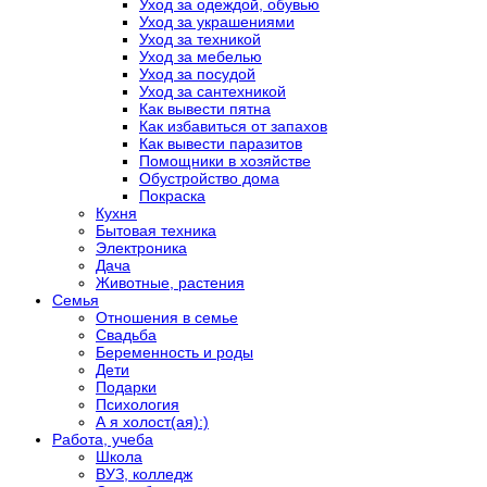
Уход за одеждой, обувью
Уход за украшениями
Уход за техникой
Уход за мебелью
Уход за посудой
Уход за сантехникой
Как вывести пятна
Как избавиться от запахов
Как вывести паразитов
Помощники в хозяйстве
Обустройство дома
Покраска
Кухня
Бытовая техника
Электроника
Дача
Животные, растения
Семья
Отношения в семье
Свадьба
Беременность и роды
Дети
Подарки
Психология
А я холост(ая):)
Работа, учеба
Школа
ВУЗ, колледж