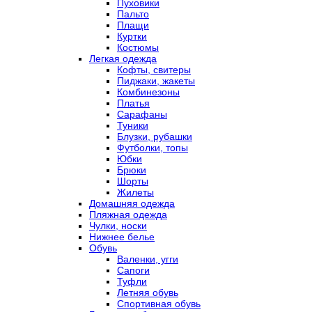
Пуховики
Пальто
Плащи
Куртки
Костюмы
Легкая одежда
Кофты, свитеры
Пиджаки, жакеты
Комбинезоны
Платья
Сарафаны
Туники
Блузки, рубашки
Футболки, топы
Юбки
Брюки
Шорты
Жилеты
Домашняя одежда
Пляжная одежда
Чулки, носки
Нижнее белье
Обувь
Валенки, угги
Сапоги
Туфли
Летняя обувь
Спортивная обувь