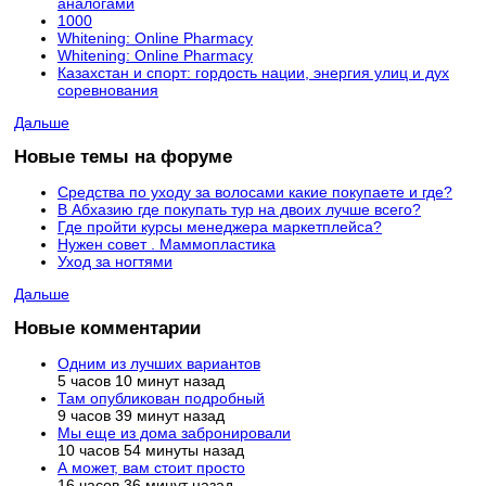
аналогами
1000
Whitening: Online Pharmacy
Whitening: Online Pharmacy
Казахстан и спорт: гордость нации, энергия улиц и дух
соревнования
Дальше
Новые темы на форуме
Средства по уходу за волосами какие покупаете и где?
В Абхазию где покупать тур на двоих лучше всего?
Где пройти курсы менеджера маркетплейса?
Нужен совет . Маммопластика
Уход за ногтями
Дальше
Новые комментарии
Одним из лучших вариантов
5 часов 10 минут назад
Там опубликован подробный
9 часов 39 минут назад
Мы еще из дома забронировали
10 часов 54 минуты назад
А может, вам стоит просто
16 часов 36 минут назад