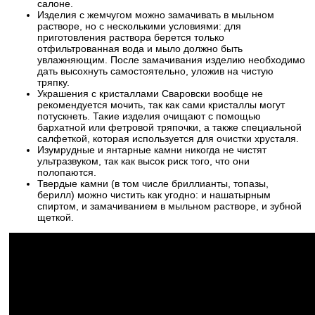
салоне.
Изделия с жемчугом можно замачивать в мыльном
растворе, но с несколькими условиями: для
приготовления раствора берется только
отфильтрованная вода и мыло должно быть
увлажняющим. После замачивания изделию необходимо
дать высохнуть самостоятельно, уложив на чистую
тряпку.
Украшения с кристаллами Сваровски вообще не
рекомендуется мочить, так как сами кристаллы могут
потускнеть. Такие изделия очищают с помощью
бархатной или фетровой тряпочки, а также специальной
салфеткой, которая используется для очистки хрусталя.
Изумрудные и янтарные камни никогда не чистят
ультразвуком, так как высок риск того, что они
полопаются.
Твердые камни (в том числе бриллианты, топазы,
берилл) можно чистить как угодно: и нашатырным
спиртом, и замачиванием в мыльном растворе, и зубной
щеткой.