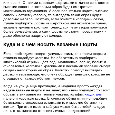
или осени. С такими коротким шортиками отлично сочетаются
высокие сапоги, с которыми образ будет смотреться
максимально гармонично. А если попытаться надеть высокие
сапоги к летнему фасону, то выглядеть такой образ будет
довольно нелепо. Поэтому, если близится холодный сезон,
лучше подбирать шорты из шерстяной или акриловой пряжи,
вязаные крупным крючком. Благодаря чему узоры получатся
более рельефными, а сами шорты не станут прозрачными и
даже обеспечат защиту от холода.
Куда и с чем носить вязаные шорты
Если необходимо создать уличный стиль, то к таким шортам
отлично подойдут колготки. Не обязательно подбирать
классический черный цвет, ведь малиновые, серые, белые и
фиолетовые колготки с красивыми и веселыми узорами смогут
создать неповторимый образ. Колготки помогут выглядеть
дерзко и вызывающе, что очень обрадует девушек, которые не
страдают от каких-либо комплексов.
Когда на улице еще прохладно, а модница просто жаждет
надеть вязаные шорты и не знает, что к ним подойдет, то стоит
обратить внимание на теплые жакеты, гольфы,
кардиганы
,
пальто и короткую куртку. В качестве обуви отлично подойдут
ботильоны с меховыми вставками или высокие ботинки из
замши. При этом высота каблука может быть любой, следует
лишь отталкиваться от своих личных предпочтений.