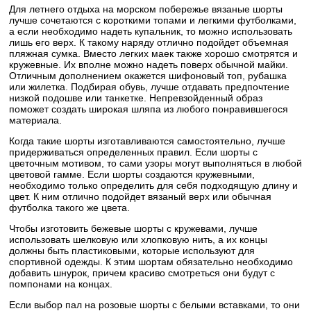
Для летнего отдыха на морском побережье вязаные шорты
лучше сочетаются с короткими топами и легкими футболками,
а если необходимо надеть купальник, то можно использовать
лишь его верх. К такому наряду отлично подойдет объемная
пляжная сумка. Вместо легких маек также хорошо смотрятся и
кружевные. Их вполне можно надеть поверх обычной майки.
Отличным дополнением окажется шифоновый топ, рубашка
или жилетка. Подбирая обувь, лучше отдавать предпочтение
низкой подошве или танкетке. Непревзойденный образ
поможет создать широкая шляпа из любого понравившегося
материала.
Когда такие шорты изготавливаются самостоятельно, лучше
придерживаться определенных правил. Если шорты с
цветочным мотивом, то сами узоры могут выполняться в любой
цветовой гамме. Если шорты создаются кружевными,
необходимо только определить для себя подходящую длину и
цвет. К ним отлично подойдет вязаный верх или обычная
футболка такого же цвета.
Чтобы изготовить бежевые шорты с кружевами, лучше
использовать шелковую или хлопковую нить, а их концы
должны быть пластиковыми, которые используют для
спортивной одежды. К этим шортам обязательно необходимо
добавить шнурок, причем красиво смотреться они будут с
помпонами на концах.
Если выбор пал на розовые шорты с белыми вставками, то они