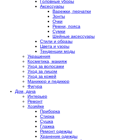
Головные уборы
Аксессуары
Варежки, перчатки
Зонты
Очки
Ремни, пояса
Сумки
Шейные аксессуары
Стили и образы
Цвета и узоры
Тенденции моды
Украшения
Косметика, макияж
Уход за волосами
Уход за лицом
Уход за кожей
Маникюр и педикюр
Фигура
Дом, дача
Интерьер
Ремонт
Хозяйке
Приборка
Стирка
Сушка
Глажка
Ремонт одежды
Хранение одежды