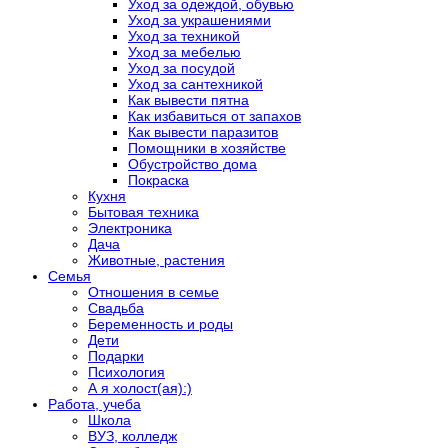
Уход за одеждой, обувью
Уход за украшениями
Уход за техникой
Уход за мебелью
Уход за посудой
Уход за сантехникой
Как вывести пятна
Как избавиться от запахов
Как вывести паразитов
Помощники в хозяйстве
Обустройство дома
Покраска
Кухня
Бытовая техника
Электроника
Дача
Животные, растения
Семья
Отношения в семье
Свадьба
Беременность и роды
Дети
Подарки
Психология
А я холост(ая):)
Работа, учеба
Школа
ВУЗ, колледж