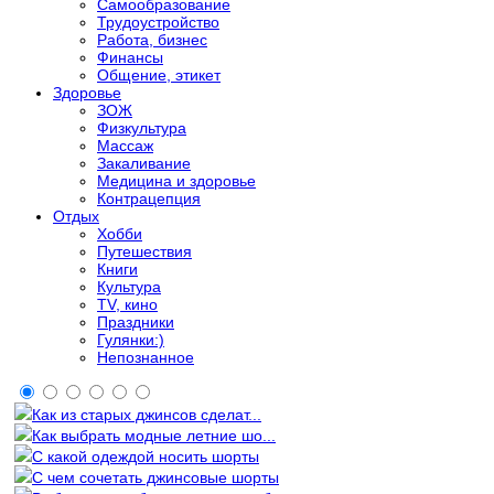
Самообразование
Трудоустройство
Работа, бизнес
Финансы
Общение, этикет
Здоровье
ЗОЖ
Физкультура
Массаж
Закаливание
Медицина и здоровье
Контрацепция
Отдых
Хобби
Путешествия
Книги
Культура
TV, кино
Праздники
Гулянки:)
Непознанное
Как из старых джинсов сделат...
Как выбрать модные летние шо...
С какой одеждой носить шорты
С чем сочетать джинсовые шорты