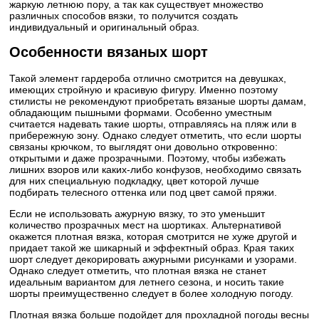
жаркую летнюю пору, а так как существует множество
различных способов вязки, то получится создать
индивидуальный и оригинальный образ.
Особенности вязаных шорт
Такой элемент гардероба отлично смотрится на девушках,
имеющих стройную и красивую фигуру. Именно поэтому
стилисты не рекомендуют приобретать вязаные шорты дамам,
обладающим пышными формами. Особенно уместным
считается надевать такие шорты, отправляясь на пляж или в
прибережную зону. Однако следует отметить, что если шорты
связаны крючком, то выглядят они довольно откровенно:
открытыми и даже прозрачными. Поэтому, чтобы избежать
лишних взоров или каких-либо конфузов, необходимо связать
для них специальную подкладку, цвет которой лучше
подбирать телесного оттенка или под цвет самой пряжи.
Если не использовать ажурную вязку, то это уменьшит
количество прозрачных мест на шортиках. Альтернативой
окажется плотная вязка, которая смотрится не хуже другой и
придает такой же шикарный и эффектный образ. Края таких
шорт следует декорировать ажурными рисунками и узорами.
Однако следует отметить, что плотная вязка не станет
идеальным вариантом для летнего сезона, и носить такие
шорты преимущественно следует в более холодную погоду.
Плотная вязка больше подойдет для прохладной погоды весны