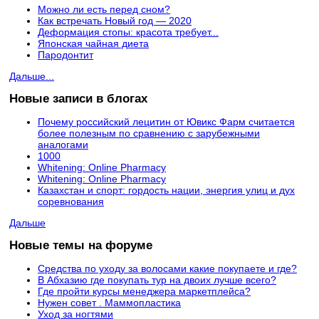
Можно ли есть перед сном?
Как встречать Новый год — 2020
Деформация стопы: красота требует...
Японская чайная диета
Пародонтит
Дальше...
Новые записи в блогах
Почему российский лецитин от Ювикс Фарм считается
более полезным по сравнению с зарубежными
аналогами
1000
Whitening: Online Pharmacy
Whitening: Online Pharmacy
Казахстан и спорт: гордость нации, энергия улиц и дух
соревнования
Дальше
Новые темы на форуме
Средства по уходу за волосами какие покупаете и где?
В Абхазию где покупать тур на двоих лучше всего?
Где пройти курсы менеджера маркетплейса?
Нужен совет . Маммопластика
Уход за ногтями