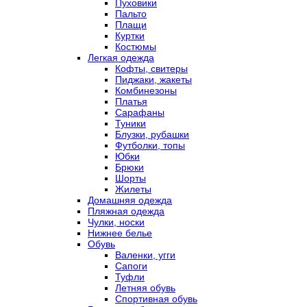
Пуховики
Пальто
Плащи
Куртки
Костюмы
Легкая одежда
Кофты, свитеры
Пиджаки, жакеты
Комбинезоны
Платья
Сарафаны
Туники
Блузки, рубашки
Футболки, топы
Юбки
Брюки
Шорты
Жилеты
Домашняя одежда
Пляжная одежда
Чулки, носки
Нижнее белье
Обувь
Валенки, угги
Сапоги
Туфли
Летняя обувь
Спортивная обувь