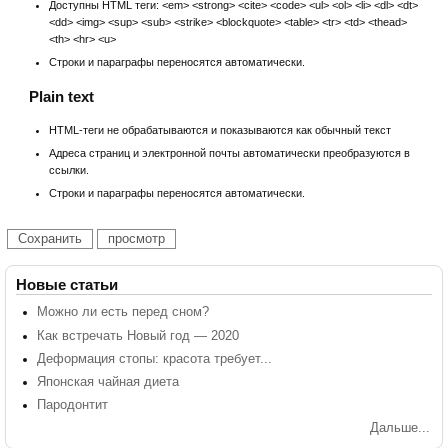
Доступны HTML теги: <em> <strong> <cite> <code> <ul> <ol> <li> <dl> <dt>
<dd> <img> <sup> <sub> <strike> <blockquote> <table> <tr> <td> <thead>
<th> <hr> <u>
Строки и параграфы переносятся автоматически.
Plain text
HTML-теги не обрабатываются и показываются как обычный текст
Адреса страниц и электронной почты автоматически преобразуются в
ссылки.
Строки и параграфы переносятся автоматически.
Новые статьи
Можно ли есть перед сном?
Как встречать Новый год — 2020
Деформация стопы: красота требует...
Японская чайная диета
Пародонтит
Дальше...