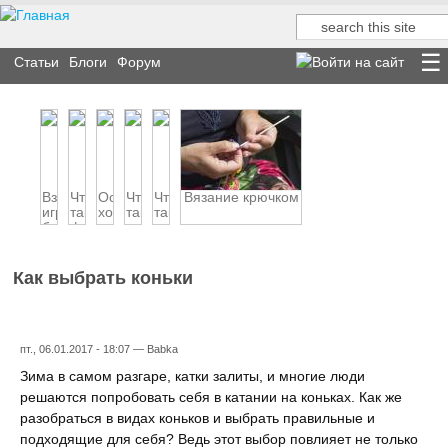
Поиск
Форма поиска
Статьи
Блоги
Форум
Взрослые
Что
Осеннее
Что
Что
Вязание крючком
игры
такое
хобби
такое
такое
больших
филателия
вышивка
декупаж
мальчи...
Как выбрать коньки
пт., 06.01.2017 - 18:07 —
Babka
Зима в самом разгаре, катки залиты, и многие люди
решаются попробовать себя в катании на коньках. Как же
разобраться в видах коньков и выбрать правильные и
подходящие для себя? Ведь этот выбор повлияет не только