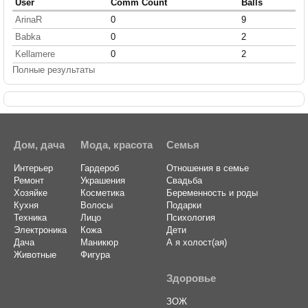
User
Comm Count
Balls
ArinaR
0
9
Babka
0
2
Kellamere
0
2
Полные результаты
Дом, дача
Мода, красота
Семья
Интерьер
Гардероб
Отношения в семье
Ремонт
Украшения
Свадьба
Хозяйке
Косметика
Беременность и роды
Кухня
Волосы
Подарки
Техника
Лицо
Психология
Электроника
Кожа
Дети
Дача
Маникюр
А я холост(ая)
Животные
Фигура
Здоровье
ЗОЖ