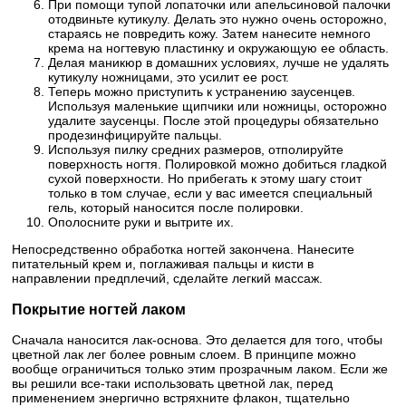
При помощи тупой лопаточки или апельсиновой палочки
отодвиньте кутикулу. Делать это нужно очень осторожно,
стараясь не повредить кожу. Затем нанесите немного
крема на ногтевую пластинку и окружающую ее область.
Делая маникюр в домашних условиях, лучше не удалять
кутикулу ножницами, это усилит ее рост.
Теперь можно приступить к устранению заусенцев.
Используя маленькие щипчики или ножницы, осторожно
удалите заусенцы. После этой процедуры обязательно
продезинфицируйте пальцы.
Используя пилку средних размеров, отполируйте
поверхность ногтя. Полировкой можно добиться гладкой
сухой поверхности. Но прибегать к этому шагу стоит
только в том случае, если у вас имеется специальный
гель, который наносится после полировки.
Ополосните руки и вытрите их.
Непосредственно обработка ногтей закончена. Нанесите
питательный крем и, поглаживая пальцы и кисти в
направлении предплечий, сделайте легкий массаж.
Покрытие ногтей лаком
Сначала наносится лак-основа. Это делается для того, чтобы
цветной лак лег более ровным слоем. В принципе можно
вообще ограничиться только этим прозрачным лаком. Если же
вы решили все-таки использовать цветной лак, перед
применением энергично встряхните флакон, тщательно