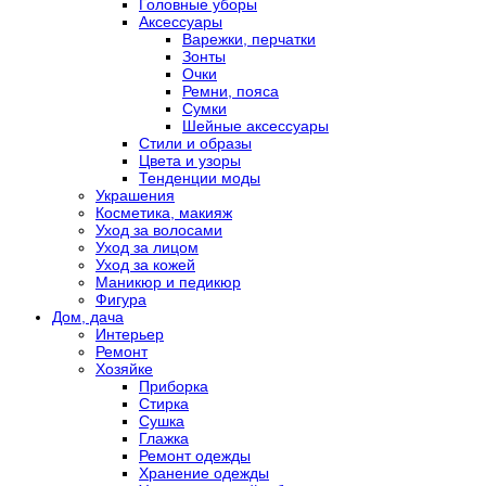
Головные уборы
Аксессуары
Варежки, перчатки
Зонты
Очки
Ремни, пояса
Сумки
Шейные аксессуары
Стили и образы
Цвета и узоры
Тенденции моды
Украшения
Косметика, макияж
Уход за волосами
Уход за лицом
Уход за кожей
Маникюр и педикюр
Фигура
Дом, дача
Интерьер
Ремонт
Хозяйке
Приборка
Стирка
Сушка
Глажка
Ремонт одежды
Хранение одежды