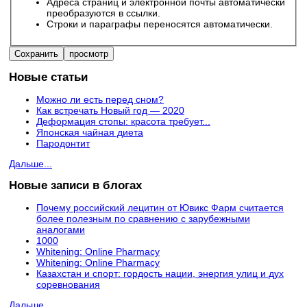
Адреса страниц и электронной почты автоматически
преобразуются в ссылки.
Строки и параграфы переносятся автоматически.
Новые статьи
Можно ли есть перед сном?
Как встречать Новый год — 2020
Деформация стопы: красота требует...
Японская чайная диета
Пародонтит
Дальше...
Новые записи в блогах
Почему российский лецитин от Ювикс Фарм считается
более полезным по сравнению с зарубежными
аналогами
1000
Whitening: Online Pharmacy
Whitening: Online Pharmacy
Казахстан и спорт: гордость нации, энергия улиц и дух
соревнования
Дальше