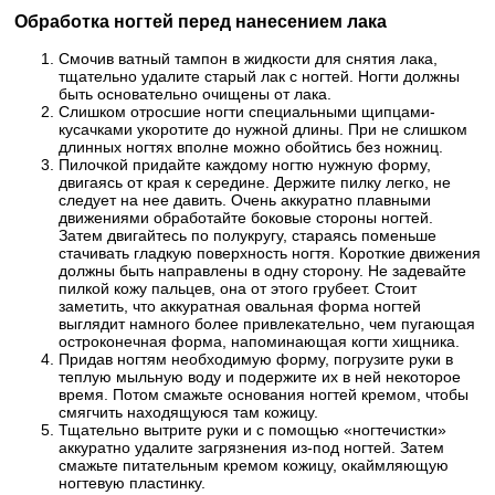
Обработка ногтей перед нанесением лака
Смочив ватный тампон в жидкости для снятия лака,
тщательно удалите старый лак с ногтей. Ногти должны
быть основательно очищены от лака.
Слишком отросшие ногти специальными щипцами-
кусачками укоротите до нужной длины. При не слишком
длинных ногтях вполне можно обойтись без ножниц.
Пилочкой придайте каждому ногтю нужную форму,
двигаясь от края к середине. Держите пилку легко, не
следует на нее давить. Очень аккуратно плавными
движениями обработайте боковые стороны ногтей.
Затем двигайтесь по полукругу, стараясь поменьше
стачивать гладкую поверхность ногтя. Короткие движения
должны быть направлены в одну сторону. Не задевайте
пилкой кожу пальцев, она от этого грубеет. Стоит
заметить, что аккуратная овальная форма ногтей
выглядит намного более привлекательно, чем пугающая
остроконечная форма, напоминающая когти хищника.
Придав ногтям необходимую форму, погрузите руки в
теплую мыльную воду и подержите их в ней некоторое
время. Потом смажьте основания ногтей кремом, чтобы
смягчить находящуюся там кожицу.
Тщательно вытрите руки и с помощью «ногтечистки»
аккуратно удалите загрязнения из-под ногтей. Затем
смажьте питательным кремом кожицу, окаймляющую
ногтевую пластинку.