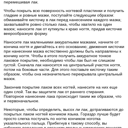
перемешивая лак.
Чтобы покрыть всю поверхность ногтевой пластинки и получить
гладкие и ровные мазки, поступайте следующим образом:
обмакивайте кисточку в лак перед нанесением каждого мазка;
захватывайте ровно столько лака, чтобы хватило на один
мазок; наносите лак от кутикулы к краю ногтя, придав кисточке
веерообразную форму.
Наносите лак маленькими аккуратными мазками, начните от
кончика ногтя и двигайтесь к его основанию; движения кисточки
при нанесении мазка естественно должны быть направлены к
кончику ногтя. Чтобы в итоге получить аккуратное тонкое
лаковое покрытие, необходимо чтобы лак был не слишком
густой. Сначала лак наносится на центральный участок ногтя,
потом на боковые части. Для этого поставьте кисточку таким
образом, чтобы она незначительно перекрывала центральный
мазок.
Закончив покрытие лаком всех ногтей, нанесите на них еще
один слой. Так вы защитите лак от раннего стирания.
Повторное нанесение лака происходит таким же образом, что
и первоначальное.
Некоторые, чтобы определить, высох ли лак, дотрагиваются до
покрытых лаком ногтей кончиком языка. Гораздо лучше будет
просто слегка постучать по ногтю кончиком ноготка
указательного пальца. Прибегнув к такому способу, вы
избежите попадания в организм вредных химических веществ,