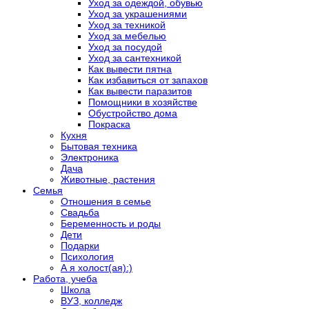
Уход за одеждой, обувью
Уход за украшениями
Уход за техникой
Уход за мебелью
Уход за посудой
Уход за сантехникой
Как вывести пятна
Как избавиться от запахов
Как вывести паразитов
Помощники в хозяйстве
Обустройство дома
Покраска
Кухня
Бытовая техника
Электроника
Дача
Животные, растения
Семья
Отношения в семье
Свадьба
Беременность и роды
Дети
Подарки
Психология
А я холост(ая):)
Работа, учеба
Школа
ВУЗ, колледж