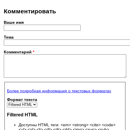
Комментировать
Ваше имя
Тема
Комментарий
*
Более подробная информация о текстовых форматах
Формат текста
Filtered HTML
Доступны HTML теги: <em> <strong> <cite> <code>
<ul> <ol> <li> <dl> <dt> <dd> <img> <sup> <sub>