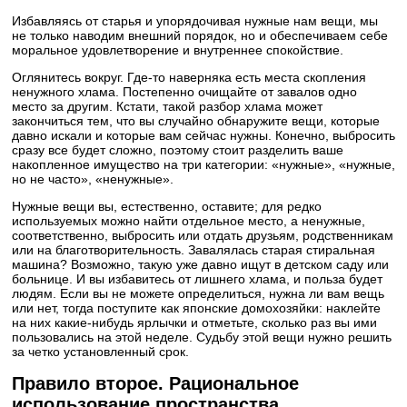
Избавляясь от старья и упорядочивая нужные нам вещи, мы
не только наводим внешний порядок, но и обеспечиваем себе
моральное удовлетворение и внутреннее спокойствие.
Оглянитесь вокруг. Где-то наверняка есть места скопления
ненужного хлама. Постепенно очищайте от завалов одно
место за другим. Кстати, такой разбор хлама может
закончиться тем, что вы случайно обнаружите вещи, которые
давно искали и которые вам сейчас нужны. Конечно, выбросить
сразу все будет сложно, поэтому стоит разделить ваше
накопленное имущество на три категории: «нужные», «нужные,
но не часто», «ненужные».
Нужные вещи вы, естественно, оставите; для редко
используемых можно найти отдельное место, а ненужные,
соответственно, выбросить или отдать друзьям, родственникам
или на благотворительность. Завалялась старая стиральная
машина? Возможно, такую уже давно ищут в детском саду или
больнице. И вы избавитесь от лишнего хлама, и польза будет
людям. Если вы не можете определиться, нужна ли вам вещь
или нет, тогда поступите как японские домохозяйки: наклейте
на них какие-нибудь ярлычки и отметьте, сколько раз вы ими
пользовались на этой неделе. Судьбу этой вещи нужно решить
за четко установленный срок.
Правило второе. Рациональное
использование пространства