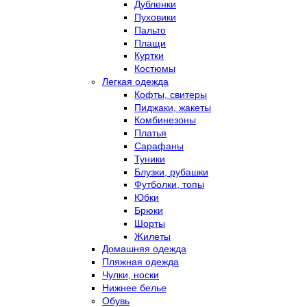
Дубленки
Пуховики
Пальто
Плащи
Куртки
Костюмы
Легкая одежда
Кофты, свитеры
Пиджаки, жакеты
Комбинезоны
Платья
Сарафаны
Туники
Блузки, рубашки
Футболки, топы
Юбки
Брюки
Шорты
Жилеты
Домашняя одежда
Пляжная одежда
Чулки, носки
Нижнее белье
Обувь