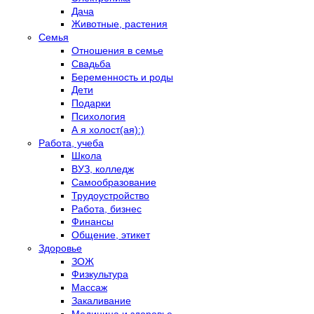
Дача
Животные, растения
Семья
Отношения в семье
Свадьба
Беременность и роды
Дети
Подарки
Психология
А я холост(ая):)
Работа, учеба
Школа
ВУЗ, колледж
Самообразование
Трудоустройство
Работа, бизнес
Финансы
Общение, этикет
Здоровье
ЗОЖ
Физкультура
Массаж
Закаливание
Медицина и здоровье