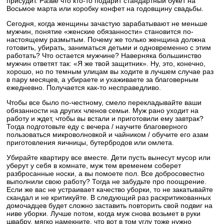
присудит. Разве что кто-то подарит стандартный букет на
Восьмое марта или коробку конфет на годовщину свадьбы.
Сегодня, когда женщины зачастую зарабатывают не меньше
мужчин, понятие «женские обязанности» становится по-
настоящему размытым. Почему же только женщина должна
готовить, убирать, заниматься детьми и одновременно с этим
работать? Что остается мужчине? Наверняка большинство
мужчин ответят так: «Я же твой защитник». Ну, это, конечно,
хорошо, но по темным улицам вы ходите в лучшем случае раз
в пару месяцев, а убираете и ухаживаете за благоверным
ежедневно. Получается как-то несправедливо.
Чтобы все было по-честному, смело перекладывайте ваши
обязанности на других членов семьи. Муж рано уходит на
работу и ждет, чтобы вы встали и приготовили ему завтрак?
Тогда подготовьте еду с вечера / научите благоверного
пользоваться микроволновкой и чайником / обучите его азам
приготовления яичницы, бутербродов или омлета.
Убирайте квартиру все вместе. Дети пусть вынесут мусор или
уберут у себя в комнате, муж тем временем соберет
разбросанные носки, а вы помоете пол. Все добросовестно
выполнили свою работу? Тогда не забудьте про поощрение.
Если же вас не устраивает качество уборки, то не закатывайте
скандал и не критикуйте. В следующий раз раскритикованных
домочадцев будет сложно заставить повторить свой подвиг на
ниве уборки. Лучше потом, когда муж снова возьмет в руки
швабру, мягко намекните, что вот в том углу тоже нужно