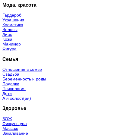
Мода, красота
Гардероб
Украшения
Косметика
Волосы
Лицо
Кожа
Маникюр
Фигура
Семья
Отношения в семье
Свадьба
Беременность и роды
Подарки
Психология
Дети
А я холост(ая)
Здоровье
ЗОЖ
Физкультура
Массаж
Закаливание