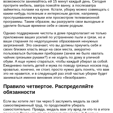
возможности занимайтесь ей 15 минут каждый день. Сегодня
протрите мебель, завтра помойте ванну, а послезавтра
займитесь полами на кухне. Кстати, уборку можно совмещать с
каким-нибудь полезным и интересным делом, например,
прослушиванием музыки или просмотром телевизионной
программы. Таким образом, вы разгрузите свои выходные и
уделите больше времени себе и своим родным.
Однако поддержание чистоты в доме предполагает не только
приложение ваших усилий по устранению пыли и грязи, но и
ваши старания по недопущению образования ненужных
загрязнений. Это означает, что вы должны приучить себя и
своих близких класть вещи на свои места, аккуратно
пользоваться бытовыми приборами (зачем же было хватать
чайник грязными руками?) и не ходить по дому в уличной
обуви. А еще нужно стараться, чтобы каждый убирал за собой.
Ежедневно пилить детей и мужа по поводу грязных носков под
кроватью, конечно, не стоит, просто нужно дать понять, что вам
это не нравится, и в следующий раз этой частью уборки будет
заниматься именно виновник этого «безобразия».
Правило четвертое. Распределяйте
обязанности
Если вы хотите лет так через 5 заслужить медаль за свой
самоотверженный труд, то продолжайте убирать
самостоятельно. Правда, медаль вам эту вряд ли кто-то в итоге