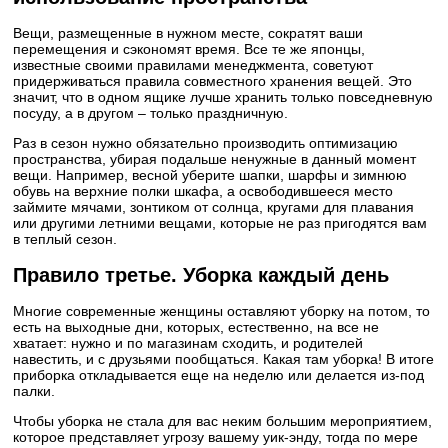
Вещи, размещенные в нужном месте, сократят ваши
перемещения и сэкономят время. Все те же японцы,
известные своими правилами менеджмента, советуют
придерживаться правила совместного хранения вещей. Это
значит, что в одном ящике лучше хранить только повседневную
посуду, а в другом – только праздничную.
Раз в сезон нужно обязательно производить оптимизацию
пространства, убирая подальше ненужные в данный момент
вещи. Например, весной уберите шапки, шарфы и зимнюю
обувь на верхние полки шкафа, а освободившееся место
займите мячами, зонтиком от солнца, кругами для плавания
или другими летними вещами, которые не раз пригодятся вам
в теплый сезон.
Правило третье. Уборка каждый день
Многие современные женщины оставляют уборку на потом, то
есть на выходные дни, которых, естественно, на все не
хватает: нужно и по магазинам сходить, и родителей
навестить, и с друзьями пообщаться. Какая там уборка! В итоге
приборка откладывается еще на неделю или делается из-под
палки.
Чтобы уборка не стала для вас неким большим мероприятием,
которое представляет угрозу вашему уик-энду, тогда по мере