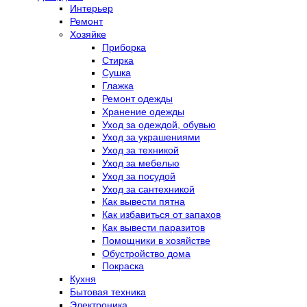
Интерьер
Ремонт
Хозяйке
Приборка
Стирка
Сушка
Глажка
Ремонт одежды
Хранение одежды
Уход за одеждой, обувью
Уход за украшениями
Уход за техникой
Уход за мебелью
Уход за посудой
Уход за сантехникой
Как вывести пятна
Как избавиться от запахов
Как вывести паразитов
Помощники в хозяйстве
Обустройство дома
Покраска
Кухня
Бытовая техника
Электроника