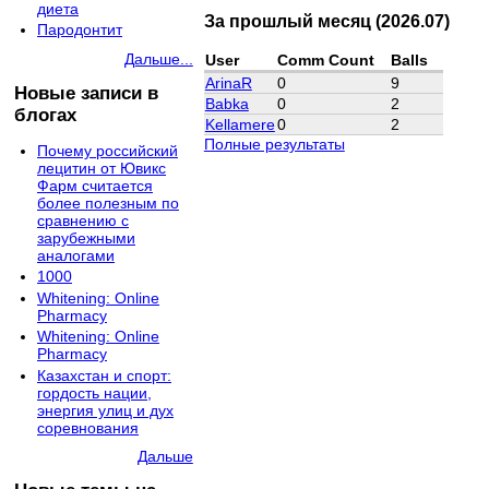
диета
За прошлый месяц (2026.07)
Пародонтит
Дальше...
User
Comm Count
Balls
ArinaR
0
9
Новые записи в
Babka
0
2
блогах
Kellamere
0
2
Полные результаты
Почему российский
лецитин от Ювикс
Фарм считается
более полезным по
сравнению с
зарубежными
аналогами
1000
Whitening: Online
Pharmacy
Whitening: Online
Pharmacy
Казахстан и спорт:
гордость нации,
энергия улиц и дух
соревнования
Дальше