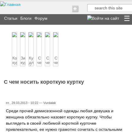
Поиск
Форма поиска
Статьи
Блоги
Форум
Кожаная
Зимние
Куртки
С
С
С
куртка:
куртки
для
чем
чем
чем
какую
для
беременных
носить
носить
носить
выбрат...
беременных
косуху
короткую
куртку-
куртку
бомбер
С чем носить короткую куртку
пт., 29.03.2013 - 10:22 —
Vurdalak
Среди прочей демисезонной одежды любая девушка и
женщина обязательно назовет короткую куртку. Чтобы
выглядеть в своей любимой короткой курточке
привлекательно, ее нужно грамотно сочетать с остальными