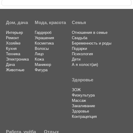
Дом, дача
Мода, красота
Семья
Интерьер
Гардероб
Отношения в семье
Ремонт
Украшения
Свадьба
Хозяйке
Косметика
Беременность и роды
Кухня
Волосы
Подарки
Техника
Лицо
Психология
Электроника
Кожа
Дети
Дача
Маникюр
А я холост(ая)
Животные
Фигура
Здоровье
ЗОЖ
Физкультура
Массаж
Закаливание
Здоровье
Контрацепция
Работа, учёба
Отдых