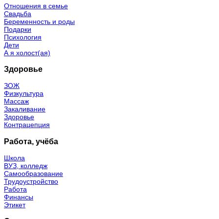
Отношения в семье
Свадьба
Беременность и роды
Подарки
Психология
Дети
А я холост(ая)
Здоровье
ЗОЖ
Физкультура
Массаж
Закаливание
Здоровье
Контрацепция
Работа, учёба
Школа
ВУЗ, колледж
Самообразование
Трудоустройство
Работа
Финансы
Этикет