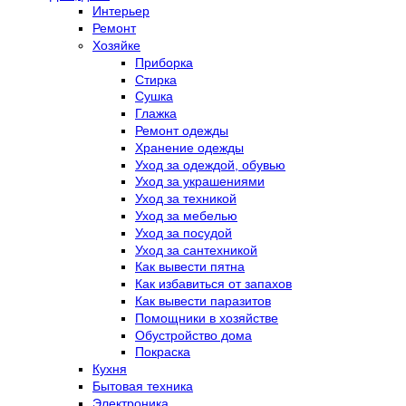
Интерьер
Ремонт
Хозяйке
Приборка
Стирка
Сушка
Глажка
Ремонт одежды
Хранение одежды
Уход за одеждой, обувью
Уход за украшениями
Уход за техникой
Уход за мебелью
Уход за посудой
Уход за сантехникой
Как вывести пятна
Как избавиться от запахов
Как вывести паразитов
Помощники в хозяйстве
Обустройство дома
Покраска
Кухня
Бытовая техника
Электроника