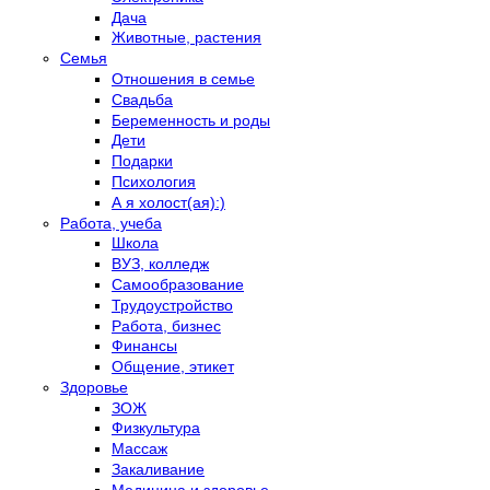
Дача
Животные, растения
Семья
Отношения в семье
Свадьба
Беременность и роды
Дети
Подарки
Психология
А я холост(ая):)
Работа, учеба
Школа
ВУЗ, колледж
Самообразование
Трудоустройство
Работа, бизнес
Финансы
Общение, этикет
Здоровье
ЗОЖ
Физкультура
Массаж
Закаливание
Медицина и здоровье