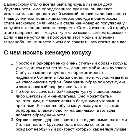
Байкерскому стилю всегда была присуща львиная доля
брутальности, и до определенного времени он являлся
исключительно прерогативой мужской половины человечества.
Лишь усилиями модных дизайнеров одежда в байкерском
стиле несколько смягчилась и стала неимоверно популярна у
девушек и женщин разного возраста. Самый известный атрибут
этого направления - косуха, куртка из кожи с замком наискосок.
Если и вы не устояли и приобрели этот модный элемент
гардероба, но не знаете с чем его сочетать, эта статья для вас.
С чем носить женскую косуху
Простой и одновременно очень стильный образ - косуха,
узкие джинсы или леггинсы, длинная майка или пуловер.
С обувью можно и нужно экспериментировать -
надевайте ботинки в том же стиле, что и косуха, кеды или
же классические туфли. Завершить образ помогут сумка
и замысловатый шарфик или платок.
Не бойтесь сочетать байкерскую куртку с шифоновым
либо шелковым мини-платьем. Оно может быть и
однотонным, и с максимально безумными узорами и
принтами. В качестве обуви могут выступать высокие
ботфорты, а также лодочки на шпильках, а гольфы
добавят образу нежности.
Куртки-косухи здорово сочетаются с длинными платьями.
Утонченность и брутальность в своем сочетании
рождают необычный контраст, который как нельзя лучше