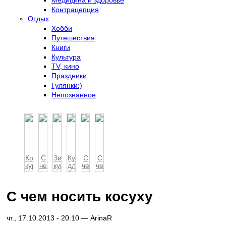
Контрацепция
Отдых
Хобби
Путешествия
Книги
Культура
TV, кино
Праздники
Гулянки:)
Непознанное
Кожаная
С
Зимние
Куртки
С
С
куртка:
чем
куртки
для
чем
чем
какую
носить
для
беременных
носить
носить
выбрат...
короткую
беременных
короткую
куртку-
куртку
куртку
бомбер
С чем носить косуху
чт., 17.10.2013 - 20:10 —
ArinaR