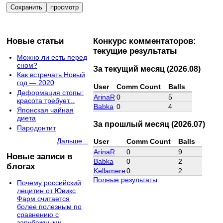
Новые статьи
Конкурс комментаторов:
текущие результаты
Можно ли есть перед
сном?
За текущий месяц (2026.08)
Как встречать Новый
год — 2020
User
Comm Count
Balls
Деформация стопы:
ArinaR
0
5
красота требует...
Babka
0
4
Японская чайная
диета
За прошлый месяц (2026.07)
Пародонтит
Дальше...
User
Comm Count
Balls
ArinaR
0
9
Новые записи в
Babka
0
2
блогах
Kellamere
0
2
Полные результаты
Почему российский
лецитин от Ювикс
Фарм считается
более полезным по
сравнению с
зарубежными