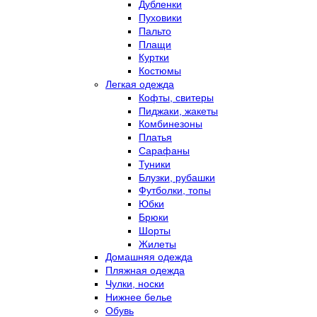
Дубленки
Пуховики
Пальто
Плащи
Куртки
Костюмы
Легкая одежда
Кофты, свитеры
Пиджаки, жакеты
Комбинезоны
Платья
Сарафаны
Туники
Блузки, рубашки
Футболки, топы
Юбки
Брюки
Шорты
Жилеты
Домашняя одежда
Пляжная одежда
Чулки, носки
Нижнее белье
Обувь