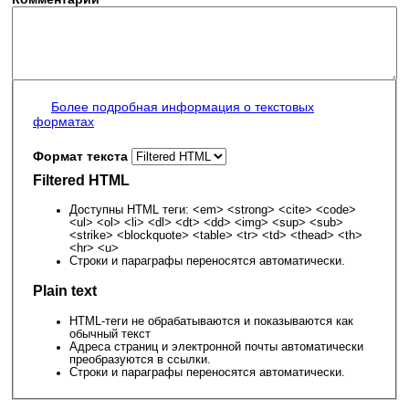
Более подробная информация о текстовых
форматах
Формат текста
Filtered HTML
Доступны HTML теги: <em> <strong> <cite> <code>
<ul> <ol> <li> <dl> <dt> <dd> <img> <sup> <sub>
<strike> <blockquote> <table> <tr> <td> <thead> <th>
<hr> <u>
Строки и параграфы переносятся автоматически.
Plain text
HTML-теги не обрабатываются и показываются как
обычный текст
Адреса страниц и электронной почты автоматически
преобразуются в ссылки.
Строки и параграфы переносятся автоматически.