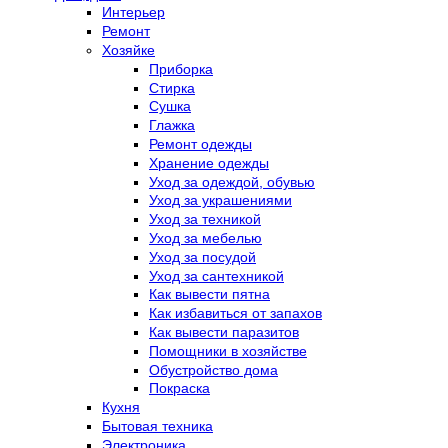
Интерьер
Ремонт
Хозяйке
Приборка
Стирка
Сушка
Глажка
Ремонт одежды
Хранение одежды
Уход за одеждой, обувью
Уход за украшениями
Уход за техникой
Уход за мебелью
Уход за посудой
Уход за сантехникой
Как вывести пятна
Как избавиться от запахов
Как вывести паразитов
Помощники в хозяйстве
Обустройство дома
Покраска
Кухня
Бытовая техника
Электроника