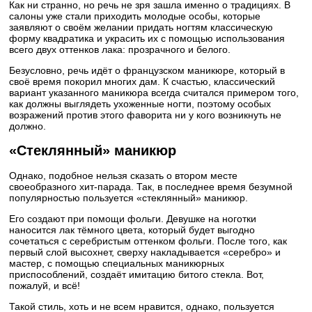
Как ни странно, но речь не зря зашла именно о традициях. В
салоны уже стали приходить молодые особы, которые
заявляют о своём желании придать ногтям классическую
форму квадратика и украсить их с помощью использования
всего двух оттенков лака: прозрачного и белого.
Безусловно, речь идёт о французском маникюре, который в
своё время покорил многих дам. К счастью, классический
вариант указанного маникюра всегда считался примером того,
как должны выглядеть ухоженные ногти, поэтому особых
возражений против этого фаворита ни у кого возникнуть не
должно.
«Стеклянный» маникюр
Однако, подобное нельзя сказать о втором месте
своеобразного хит-парада. Так, в последнее время безумной
популярностью пользуется «стеклянный» маникюр.
Его создают при помощи фольги. Девушке на ноготки
наносится лак тёмного цвета, который будет выгодно
сочетаться с серебристым оттенком фольги. После того, как
первый слой высохнет, сверху накладывается «серебро» и
мастер, с помощью специальных маникюрных
приспособлений, создаёт имитацию битого стекла. Вот,
пожалуй, и всё!
Такой стиль, хоть и не всем нравится, однако, пользуется