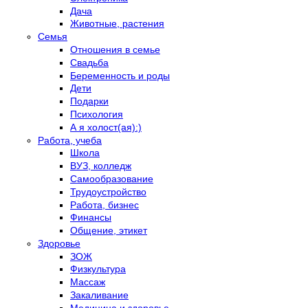
Дача
Животные, растения
Семья
Отношения в семье
Свадьба
Беременность и роды
Дети
Подарки
Психология
А я холост(ая):)
Работа, учеба
Школа
ВУЗ, колледж
Самообразование
Трудоустройство
Работа, бизнес
Финансы
Общение, этикет
Здоровье
ЗОЖ
Физкультура
Массаж
Закаливание
Медицина и здоровье