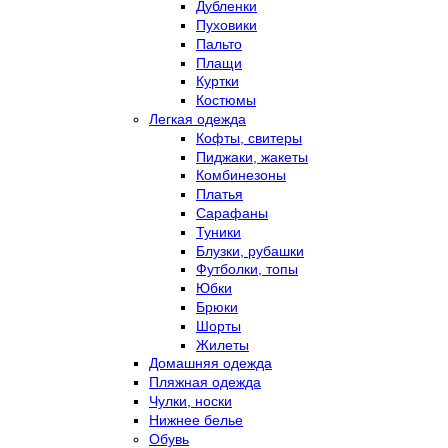
Дубленки
Пуховики
Пальто
Плащи
Куртки
Костюмы
Легкая одежда
Кофты, свитеры
Пиджаки, жакеты
Комбинезоны
Платья
Сарафаны
Туники
Блузки, рубашки
Футболки, топы
Юбки
Брюки
Шорты
Жилеты
Домашняя одежда
Пляжная одежда
Чулки, носки
Нижнее белье
Обувь