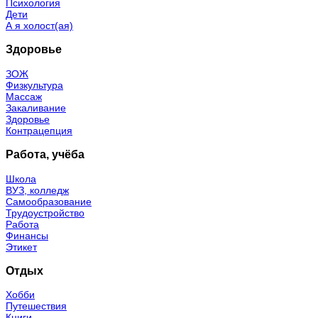
Психология
Дети
А я холост(ая)
Здоровье
ЗОЖ
Физкультура
Массаж
Закаливание
Здоровье
Контрацепция
Работа, учёба
Школа
ВУЗ, колледж
Самообразование
Трудоустройство
Работа
Финансы
Этикет
Отдых
Хобби
Путешествия
Книги