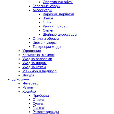
Спортивная обувь
Головные уборы
Аксессуары
Варежки, перчатки
Зонты
Очки
Ремни, пояса
Сумки
Шейные аксессуары
Стили и образы
Цвета и узоры
Тенденции моды
Украшения
Косметика, макияж
Уход за волосами
Уход за лицом
Уход за кожей
Маникюр и педикюр
Фигура
Дом, дача
Интерьер
Ремонт
Хозяйке
Приборка
Стирка
Сушка
Глажка
Ремонт одежды