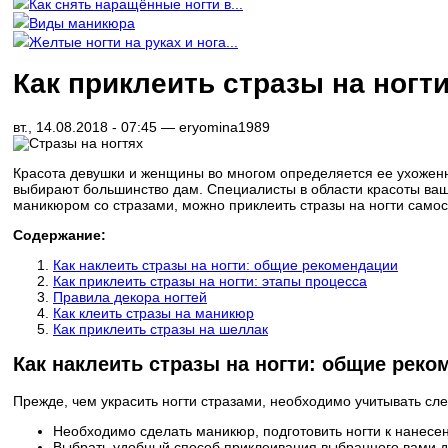
Как снять наращённые ногти в...
Виды маникюра
Желтые ногти на руках и нога...
Как приклеить стразы на ногт
вт., 14.08.2018 - 07:45 —
eryomina1989
Красота девушки и женщины во многом определяется ее ухоженн
выбирают большинство дам. Специалисты в области красоты ваши
маникюром со стразами, можно приклеить стразы на ногти самос
Содержание:
Как наклеить стразы на ногти: общие рекомендации
Как приклеить стразы на ногти: этапы процесса
Правила декора ногтей
Как клеить стразы на маникюр
Как приклеить стразы на шеллак
Как наклеить стразы на ногти: общие реко
Прежде, чем украсить ногти стразами, необходимо учитывать с
Необходимо сделать маникюр, подготовить ногти к нанесен
Выбрать удобный способ приклеивания выбранного вами де