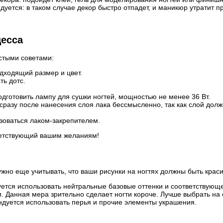
уется: в таком случае декор быстро отпадет, и маникюр утратит п
цесса
остыми советами:
дходящий размер и цвет.
ь дотс.
одготовить лампу для сушки ногтей, мощностью не менее 36 Вт.
 сразу после нанесения слоя лака бессмысленно, так как слой долж
ьзоваться лаком-закрепителем.
ветствующий вашим желаниям!
ужно еще учитывать, что ваши рисунки на ногтях должны быть крас
ется использовать нейтральные базовые оттенки и соответствующе
. Данная мера зрительно сделает ногти короче. Лучше выбрать на
ендуется использовать перья и прочие элементы украшения.