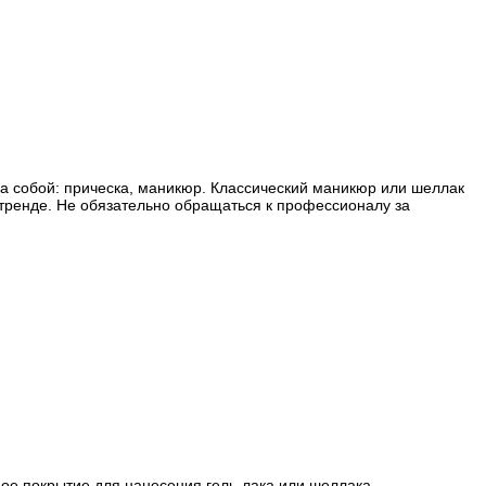
а собой: прическа, маникюр. Классический маникюр или шеллак
 тренде. Не обязательно обращаться к профессионалу за
ое покрытие для нанесения гель-лака или шеллака.