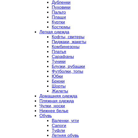
Дубленки
Пуховики
Пальто
Плащи
Куртки
Костюмы
Легкая одежда
Кофты, свитеры
Пиджаки, жакеты
Комбинезоны
Платья
Сарафаны
Туники
Блузки, рубашки
Футболки, топы
Юбки
Брюки
Шорты
Жилеты
Домашняя одежда
Пляжная одежда
Чулки, носки
Нижнее белье
Обувь
Валенки, угги
Сапоги
Туфли
Летняя обувь