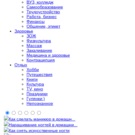
ВУЗ, колледж
Самообразование
Трудоустройство
Работа, бизнес
Финансы
Общение, этикет
Здоровье
ЗОЖ
Физкультура
Массаж
Закаливание
Медицина и здоровье
Контрацепция
Отдых
Хобби
Путешествия
Книги
Культура
TV, кино
Праздники
Гулянки:)
Непознанное
Как сделать маникюр в домашн...
Наращивание ногтей в домашни...
Как снять искусственные ногти