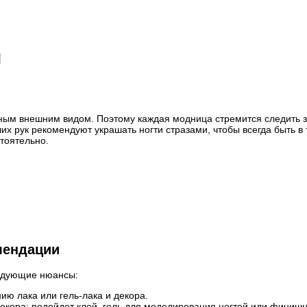
и
ым внешним видом. Поэтому каждая модница стремится следить з
х рук рекомендуют украшать ногти стразами, чтобы всегда быть в
тоятельно.
мендации
ледующие нюансы:
ию лака или гель-лака и декора.
кора: подойдет клей, гель для моделирования ногтей или финишн