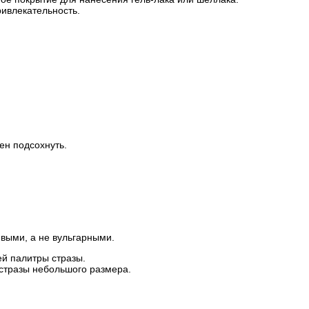
ривлекательность.
ен подсохнуть.
ивыми, а не вульгарными.
й палитры стразы.
 стразы небольшого размера.