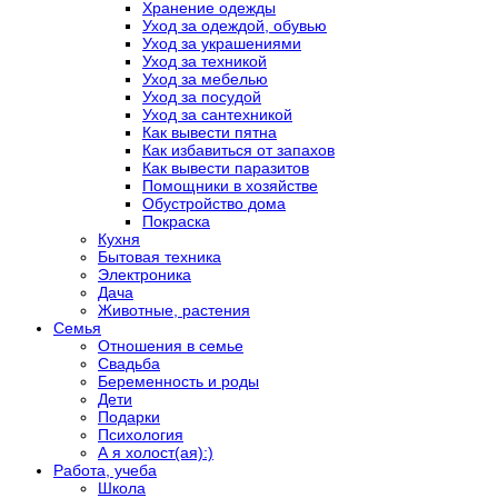
Хранение одежды
Уход за одеждой, обувью
Уход за украшениями
Уход за техникой
Уход за мебелью
Уход за посудой
Уход за сантехникой
Как вывести пятна
Как избавиться от запахов
Как вывести паразитов
Помощники в хозяйстве
Обустройство дома
Покраска
Кухня
Бытовая техника
Электроника
Дача
Животные, растения
Семья
Отношения в семье
Свадьба
Беременность и роды
Дети
Подарки
Психология
А я холост(ая):)
Работа, учеба
Школа