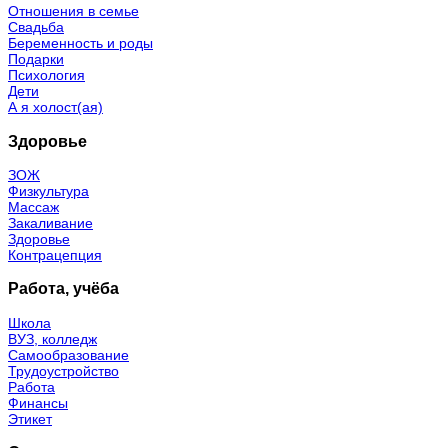
Отношения в семье
Свадьба
Беременность и роды
Подарки
Психология
Дети
А я холост(ая)
Здоровье
ЗОЖ
Физкультура
Массаж
Закаливание
Здоровье
Контрацепция
Работа, учёба
Школа
ВУЗ, колледж
Самообразование
Трудоустройство
Работа
Финансы
Этикет