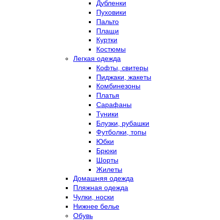
Дубленки
Пуховики
Пальто
Плащи
Куртки
Костюмы
Легкая одежда
Кофты, свитеры
Пиджаки, жакеты
Комбинезоны
Платья
Сарафаны
Туники
Блузки, рубашки
Футболки, топы
Юбки
Брюки
Шорты
Жилеты
Домашняя одежда
Пляжная одежда
Чулки, носки
Нижнее белье
Обувь