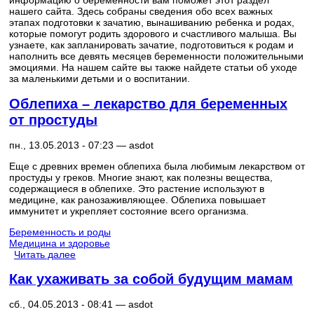
информацию о беременности вам поможет этот раздел
нашего сайта. Здесь собраны сведения обо всех важных
этапах подготовки к зачатию, вынашиванию ребенка и родах,
которые помогут родить здорового и счастливого малыша. Вы
узнаете, как запланировать зачатие, подготовиться к родам и
наполнить все девять месяцев беременности положительными
эмоциями. На нашем сайте вы также найдете статьи об уходе
за маленькими детьми и о воспитании.
Облепиха – лекарство для беременных
от простуды
пн., 13.05.2013 - 07:23 —
asdot
Еще с древних времен облепиха была любимым лекарством от
простуды у греков. Многие знают, как полезны вещества,
содержащиеся в облепихе. Это растение используют в
медицине, как ранозаживляющее. Облепиха повышает
иммунитет и укрепляет состояние всего организма.
Беременность и роды
Медицина и здоровье
Читать далее
Как ухаживать за собой будущим мамам
сб., 04.05.2013 - 08:41 —
asdot