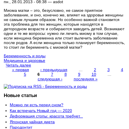
пн., 28.01.2013 - 08:38 —
asdot
Миома матки – это, безусловно, не самое приятное
заболевание, и оно, конечно же, влияет на здоровье женщины
не самым лучшим образом. Но особенно важной становится
эта проблема для тех женщин, которые находятся в
детородном возрасте и собираются заводить детей. Возникают
одни и те же вопросы: нужно ли лечить миому в том случае,
если женщина беременна или стоит вылечить заболевание
после родов. А если женщина только планирует беременность,
то стоит ли беременеть с миомой матки?
Беременность и роды
Медицина и здоровье
Читать далее
« первая
‹ предыдущая
…
2
3
4
5
6
7
8
9
10
…
Страницы
следующая ›
последняя »
Новые статьи
Можно ли есть перед сном?
Как встречать Новый год — 2020
Деформация стопы: красота требует...
Японская чайная диета
Пародонтит