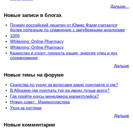
Дальше...
Новые записи в блогах
Почему российский лецитин от Ювикс Фарм считается
более полезным по сравнению с зарубежными аналогами
1000
Whitening: Online Pharmacy
Whitening: Online Pharmacy
Казахстан и спорт: гордость нации, энергия улиц и дух
соревнования
Дальше
Новые темы на форуме
Средства по уходу за волосами какие покупаете и где?
В Абхазию где покупать тур на двоих лучше всего?
Где пройти курсы менеджера маркетплейса?
Нужен совет . Маммопластика
Уход за ногтями
Дальше
Новые комментарии