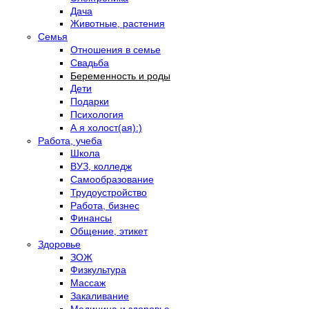
Дача
Животные, растения
Семья
Отношения в семье
Свадьба
Беременность и роды
Дети
Подарки
Психология
А я холост(ая):)
Работа, учеба
Школа
ВУЗ, колледж
Самообразование
Трудоустройство
Работа, бизнес
Финансы
Общение, этикет
Здоровье
ЗОЖ
Физкультура
Массаж
Закаливание
Медицина и здоровье