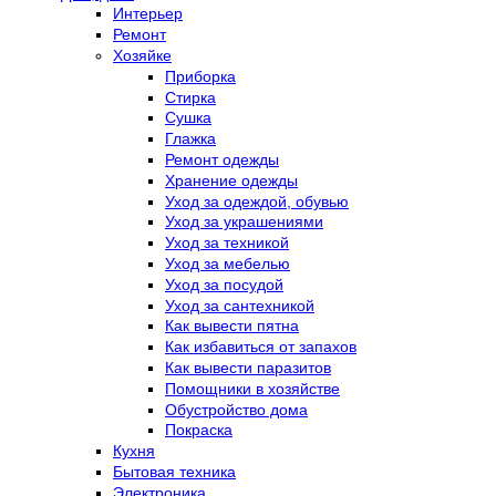
Интерьер
Ремонт
Хозяйке
Приборка
Стирка
Сушка
Глажка
Ремонт одежды
Хранение одежды
Уход за одеждой, обувью
Уход за украшениями
Уход за техникой
Уход за мебелью
Уход за посудой
Уход за сантехникой
Как вывести пятна
Как избавиться от запахов
Как вывести паразитов
Помощники в хозяйстве
Обустройство дома
Покраска
Кухня
Бытовая техника
Электроника