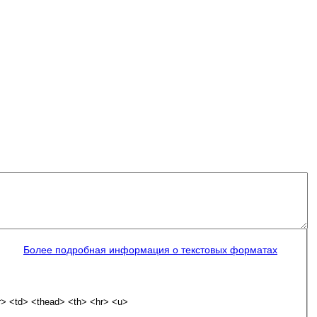
Более подробная информация о текстовых форматах
r> <td> <thead> <th> <hr> <u>