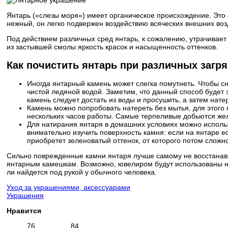
Янтарь («слезы моря») имеет органическое происхождение. Это 
нежный, он легко подвержен воздействию всяческих внешних воз
Под действием различных сред янтарь, к сожалению, утрачивает
из застывшей смолы яркость красок и насыщенность оттенков.
Как почистить янтарь при различных загр
Иногда янтарный камень может слегка помутнеть. Чтобы сн
чистой ледяной водой. Заметим, что данный способ будет
камень следует достать из воды и просушить, а затем нат
Камень можно попробовать натереть без мытья, для этого п
нескольких часов работы. Самые терпеливые добьются жел
Для натирания янтаря в домашних условиях можно использ
внимательно изучить поверхность камня: если на янтаре е
приобретет зеленоватый оттенок, от которого потом сложно
Сильно поврежденные камни янтаря лучше самому не восстанавл
янтарным камешкам. Возможно, ювелиром будут использованы не 
ли найдется под рукой у обычного человека.
Уход за украшениями, аксессуарами
Украшения
Нравится
76
84