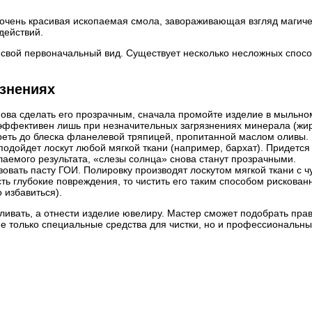
очень красивая ископаемая смола, завораживающая взгляд магическ
действий.
 свой первоначальный вид. Существует несколько несложных спосо
язнениях
ова сделать его прозрачным, сначала промойте изделие в мыльном 
 эффективен лишь при незначительных загрязнениях минерала (жи
ереть до блеска фланелевой тряпицей, пропитанной маслом оливы.
одойдет лоскут любой мягкой ткани (например, бархат). Придется 
аемого результата, «слезы солнца» снова станут прозрачными.
овать пасту ГОИ. Полировку производят лоскутом мягкой ткани с ч
сть глубокие повреждения, то чистить его таким способом рискован
 избавиться).
ивать, а отнести изделие ювелиру. Мастер сможет подобрать пра
только специальные средства для чистки, но и профессиональный