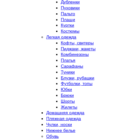
Дубленки
Пуховики
Пальто
Плащи
Куртки
Костюмы
Легкая одежда
Кофты, свитеры
Пиджаки, жакеты
Комбинезоны
Платья
Сарафаны
Туники
Блузки, рубашки
Футболки, топы
Юбки
Брюки
Шорты
Жилеты
Домашняя одежда
Пляжная одежда
Чулки, носки
Нижнее белье
Обувь