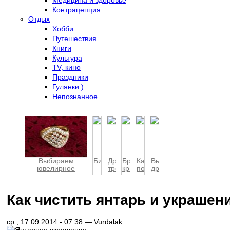
Контрацепция
Отдых
Хобби
Путешествия
Книги
Культура
TV, кино
Праздники
Гулянки:)
Непознанное
Выбираем
Бижутерия
Драгоценности
Бриллианты:
Как
Выбор
ювелирное
требуют
критерии
подобрать
драгоценных
украшение...
заботы!
качеств...
украшения:
камней
соз...
Как чистить янтарь и украшени
ср., 17.09.2014 - 07:38 —
Vurdalak