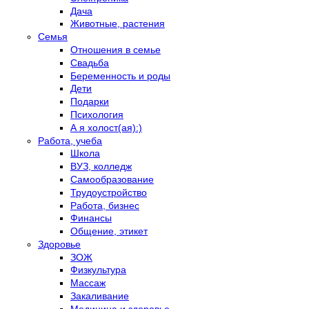
Дача
Животные, растения
Семья
Отношения в семье
Свадьба
Беременность и роды
Дети
Подарки
Психология
А я холост(ая):)
Работа, учеба
Школа
ВУЗ, колледж
Самообразование
Трудоустройство
Работа, бизнес
Финансы
Общение, этикет
Здоровье
ЗОЖ
Физкультура
Массаж
Закаливание
Медицина и здоровье