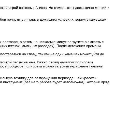
ой игрой световых бликов. Но камень этот достаточно мягкий и
бов почистить янтарь в домашних условиях, вернуть камешкам
растворе, а затем на несколько минут погрузите в емкость с
рных пятнах, мыльных разводах). После истечения времени
постараться на славу, так как на один камешек может уйти до
уточкой пасты на ней. Важно перед началом полировки
но, в процессе полировки можно загубить украшение (камень
вильную технику для возвращения первозданной красоты
 инструмент (без него работа будет невозможна), который вряд