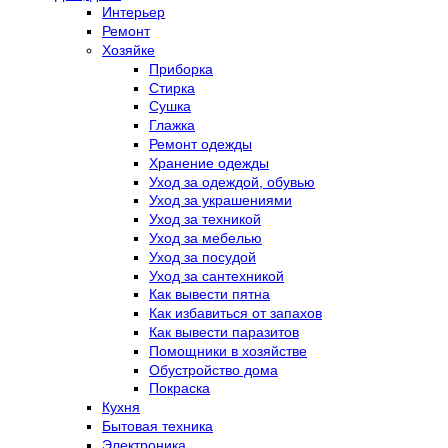
Интерьер
Ремонт
Хозяйке
Приборка
Стирка
Сушка
Глажка
Ремонт одежды
Хранение одежды
Уход за одеждой, обувью
Уход за украшениями
Уход за техникой
Уход за мебелью
Уход за посудой
Уход за сантехникой
Как вывести пятна
Как избавиться от запахов
Как вывести паразитов
Помощники в хозяйстве
Обустройство дома
Покраска
Кухня
Бытовая техника
Электроника