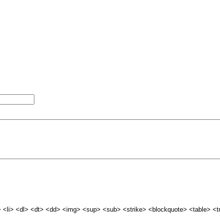
<li> <dl> <dt> <dd> <img> <sup> <sub> <strike> <blockquote> <table> <t