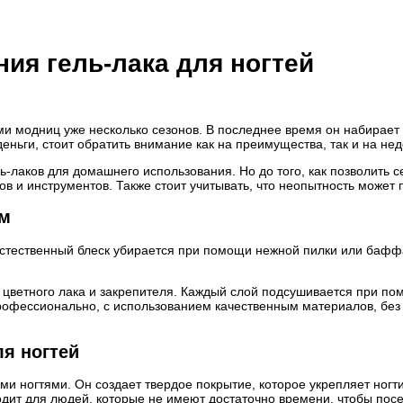
ия гель-лака для ногтей
и модниц уже несколько сезонов. В последнее время он набирает
еньги, стоит обратить внимание как на преимущества, так и на недо
лаков для домашнего использования. Но до того, как позволить се
 и инструментов. Также стоит учитывать, что неопытность может 
ом
стественный блеск убирается при помощи нежной пилки или бафф
цветного лака и закрепителя. Каждый слой подсушивается при по
фессионально, с использованием качественным материалов, без н
я ногтей
ми ногтями. Он создает твердое покрытие, которое укрепляет ног
одит для людей, которые не имеют достаточно времени, чтобы посе