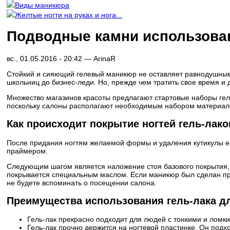
Виды маникюра
Желтые ногти на руках и нога...
Подводные камни использован
вс., 01.05.2016 - 20:42 —
ArinaR
Стойкий и сияющий гелевый маникюр не оставляет равнодушным
школьниц до бизнес-леди. Но, прежде чем тратить свое время и д
Множество магазинов красоты предлагают стартовые наборы гель-
поскольку салоны располагают необходимым набором материалов
Как происходит покрытие ногтей гель-лак
После придания ногтям желаемой формы и удаления кутикулы е
праймером.
Следующим шагом является наложение стоя базового покрытия, 
покрывается специальным маслом. Если маникюр был сделан про
не будете вспоминать о посещении салона.
Преимущества использования гель-лака дл
Гель-лак прекрасно подходит для людей с тонкими и ломки
Гель-лак прочно держится на ногтевой пластинке. Он подх