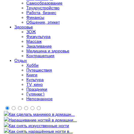
Самообразование
Трудоустройство
Работа, бизнес
Финансы
Общение, этикет
Здоровье
ЗОЖ
Физкультура
Массаж
Закаливание
Медицина и здоровье
Контрацепция
Отдых
Хобби
Путешествия
Книги
Культура
TV, кино
Праздники
Гулянки:)
Непознанное
Как сделать маникюр в домашн...
Наращивание ногтей в домашни...
Как снять искусственные ногти
Как снять наращённые ногти в...