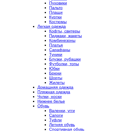
Пуховики
Пальто
Плащи
Куртки
Костюмы
Легкая одежда
Кофты, свитеры
Пиджаки, жакеты
Комбинезоны
Платья
Сарафаны
Туники
Блузки, рубашки
Футболки, топы
Юбки
Брюки
Шорты
Жилеты
Домашняя одежда
Пляжная одежда
Чулки, носки
Нижнее белье
Обувь
Валенки, угги
Сапоги
Туфли
Летняя обувь
Спортивная обувь