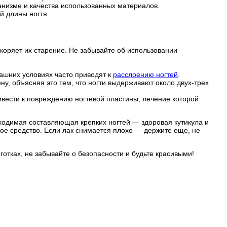
ганизме и качества использованных материалов.
й длины ногтя.
скоряет их старение. Не забывайте об использовании
ашних условиях часто приводят к
расслоению ногтей
.
у, объясняя это тем, что ногти выдерживают около двух-трех
ивести к повреждению ногтевой пластины, лечение которой
обходимая составляющая крепких ногтей — здоровая кутикула и
ное средство. Если лак снимается плохо — держите еще, не
отках, не забывайте о безопасности и будьте красивыми!