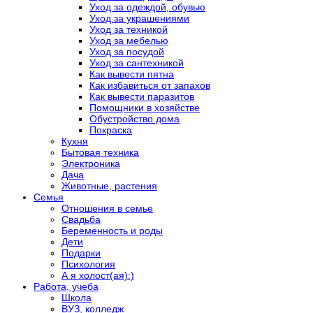
Уход за одеждой, обувью
Уход за украшениями
Уход за техникой
Уход за мебелью
Уход за посудой
Уход за сантехникой
Как вывести пятна
Как избавиться от запахов
Как вывести паразитов
Помощники в хозяйстве
Обустройство дома
Покраска
Кухня
Бытовая техника
Электроника
Дача
Животные, растения
Семья
Отношения в семье
Свадьба
Беременность и роды
Дети
Подарки
Психология
А я холост(ая):)
Работа, учеба
Школа
ВУЗ, колледж