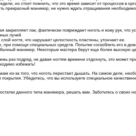
дели, но стоит помнить, что это время зависит от процессов в ор
ить прекрасный маникюр, не нужно ждать отращивания необходимо
я закрепляет лак, фактически повреждает ноготь и кожу рук, что у
чных лучей.
лой ногтя, что нарушает целостность пластины, утончает ее.
, при помощи специальных средств. Попытки соскоблить его в дом
 обычный маникюр. Некоторые мастера берут еще более высокую цен
мь раз подряд, не давая ногтям времени отдохнуть, это может пр
ходимо избежать!
акам из-за того, что ноготь перестает дышать. На самом деле, не
и покрытия. Убедитесь, что вы используете специальное качествен
татки данного типа маникюра, решать вам. Заботьтесь о своих ног