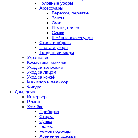
Головные уборы
Аксессуары
Варежки, перчатки
Зонты
Очки
Ремни, пояса
Сумки
Шейные аксессуары
Стили и образы
Цвета и узоры
Тенденции моды
Украшения
Косметика, макияж
Уход за волосами
Уход за лицом
Уход за кожей
Маникюр и педикюр
Фигура
Дом, дача
Интерьер
Ремонт
Хозяйке
Приборка
Стирка
Сушка
Глажка
Ремонт одежды
Хранение одежды