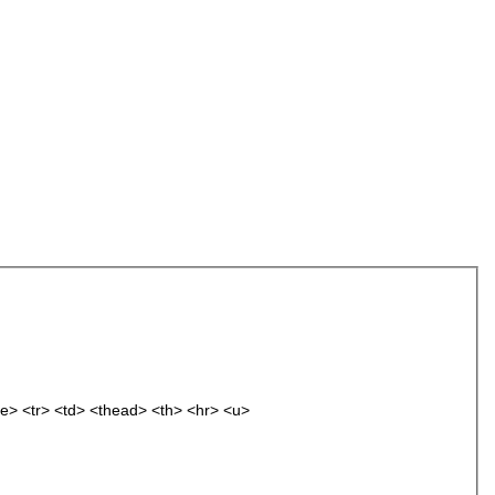
e> <tr> <td> <thead> <th> <hr> <u>