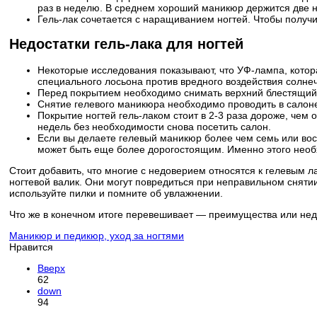
раз в неделю. В среднем хороший маникюр держится две не
Гель-лак сочетается с наращиванием ногтей. Чтобы получ
Недостатки гель-лака для ногтей
Некоторые исследования показывают, что УФ-лампа, котора
специального лосьона против вредного воздействия солне
Перед покрытием необходимо снимать верхний блестящий с
Снятие гелевого маникюра необходимо проводить в салоне
Покрытие ногтей гель-лаком стоит в 2-3 раза дороже, чем
недель без необходимости снова посетить салон.
Если вы делаете гелевый маникюр более чем семь или восе
может быть еще более дорогостоящим. Именно этого необ
Стоит добавить, что многие с недоверием относятся к гелевым л
ногтевой валик. Они могут повредиться при неправильном сняти
используйте пилки и помните об увлажнении.
Что же в конечном итоге перевешивает — преимущества или недос
Маникюр и педикюр, уход за ногтями
Нравится
Вверх
62
down
94