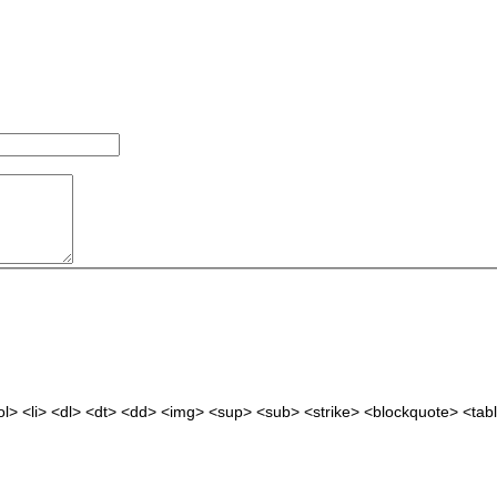
> <li> <dl> <dt> <dd> <img> <sup> <sub> <strike> <blockquote> <tabl