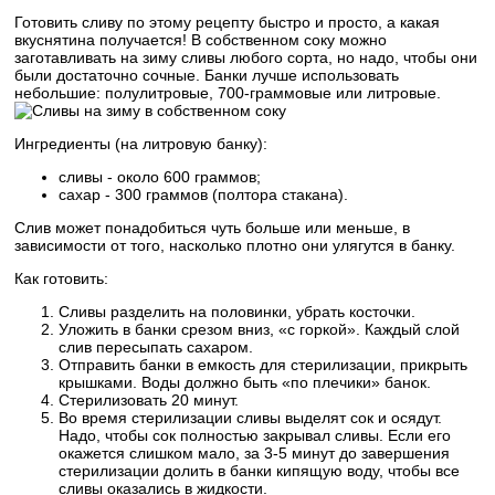
Готовить сливу по этому рецепту быстро и просто, а какая
вкуснятина получается! В собственном соку можно
заготавливать на зиму сливы любого сорта, но надо, чтобы они
были достаточно сочные. Банки лучше использовать
небольшие: полулитровые, 700-граммовые или литровые.
Ингредиенты (на литровую банку):
сливы - около 600 граммов;
сахар - 300 граммов (полтора стакана).
Слив может понадобиться чуть больше или меньше, в
зависимости от того, насколько плотно они улягутся в банку.
Как готовить:
Сливы разделить на половинки, убрать косточки.
Уложить в банки срезом вниз, «с горкой». Каждый слой
слив пересыпать сахаром.
Отправить банки в емкость для стерилизации, прикрыть
крышками. Воды должно быть «по плечики» банок.
Стерилизовать 20 минут.
Во время стерилизации сливы выделят сок и осядут.
Надо, чтобы сок полностью закрывал сливы. Если его
окажется слишком мало, за 3-5 минут до завершения
стерилизации долить в банки кипящую воду, чтобы все
сливы оказались в жидкости.