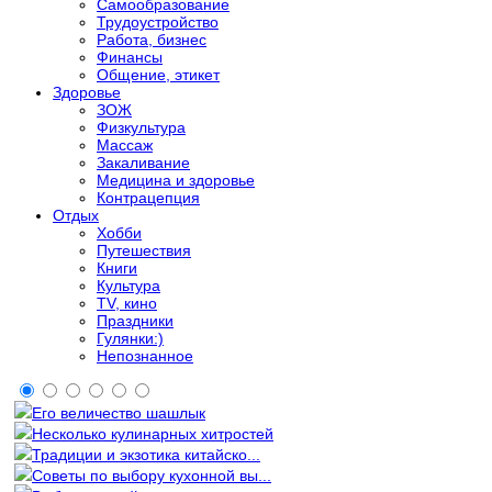
Самообразование
Трудоустройство
Работа, бизнес
Финансы
Общение, этикет
Здоровье
ЗОЖ
Физкультура
Массаж
Закаливание
Медицина и здоровье
Контрацепция
Отдых
Хобби
Путешествия
Книги
Культура
TV, кино
Праздники
Гулянки:)
Непознанное
Его величество шашлык
Несколько кулинарных хитростей
Традиции и экзотика китайско...
Советы по выбору кухонной вы...