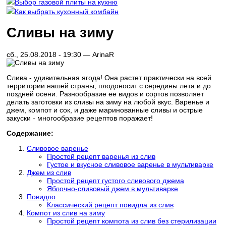
Выбор газовой плиты на кухню
Как выбрать кухонный комбайн
Сливы на зиму
сб., 25.08.2018 - 19:30 —
ArinaR
Слива - удивительная ягода! Она растет практически на всей
территории нашей страны, плодоносит с середины лета и до
поздней осени. Разнообразие ее видов и сортов позволяет
делать заготовки из сливы на зиму на любой вкус. Варенье и
джем, компот и сок, и даже маринованные сливы и острые
закуски - многообразие рецептов поражает!
Содержание:
Сливовое варенье
Простой рецепт варенья из слив
Густое и вкусное сливовое варенье в мультиварке
Джем из слив
Простой рецепт густого сливового джема
Яблочно-сливовый джем в мультиварке
Повидло
Классический рецепт повидла из слив
Компот из слив на зиму
Простой рецепт компота из слив без стерилизации