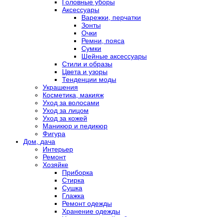
Головные уборы
Аксессуары
Варежки, перчатки
Зонты
Очки
Ремни, пояса
Сумки
Шейные аксессуары
Стили и образы
Цвета и узоры
Тенденции моды
Украшения
Косметика, макияж
Уход за волосами
Уход за лицом
Уход за кожей
Маникюр и педикюр
Фигура
Дом, дача
Интерьер
Ремонт
Хозяйке
Приборка
Стирка
Сушка
Глажка
Ремонт одежды
Хранение одежды