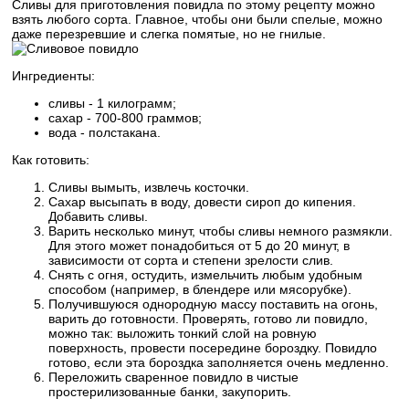
Сливы для приготовления повидла по этому рецепту можно
взять любого сорта. Главное, чтобы они были спелые, можно
даже перезревшие и слегка помятые, но не гнилые.
Ингредиенты:
сливы - 1 килограмм;
сахар - 700-800 граммов;
вода - полстакана.
Как готовить:
Сливы вымыть, извлечь косточки.
Сахар высыпать в воду, довести сироп до кипения.
Добавить сливы.
Варить несколько минут, чтобы сливы немного размякли.
Для этого может понадобиться от 5 до 20 минут, в
зависимости от сорта и степени зрелости слив.
Снять с огня, остудить, измельчить любым удобным
способом (например, в блендере или мясорубке).
Получившуюся однородную массу поставить на огонь,
варить до готовности. Проверять, готово ли повидло,
можно так: выложить тонкий слой на ровную
поверхность, провести посередине бороздку. Повидло
готово, если эта бороздка заполняется очень медленно.
Переложить сваренное повидло в чистые
простерилизованные банки, закупорить.