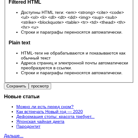
Filtered HTML
Доступны HTML теги: <em> <strong> <cite> <code>
<ul> <ol> <li> <dl> <dt> <dd> <img> <sup> <sub>
<strike> <blockquote> <table> <tr> <td> <thead> <th>
<hr> <u>
Строки и параграфы переносятся автоматически.
Plain text
HTML-теги не обрабатываются и показываются как
обычный текст
Адреса страниц и электронной почты автоматически
преобразуются в ссылки.
Строки и параграфы переносятся автоматически.
Новые статьи
Можно ли есть перед сном?
Как встречать Новый год — 2020
Деформация стопы: красота требует...
Японская чайная диета
Пародонтит
Дальше...