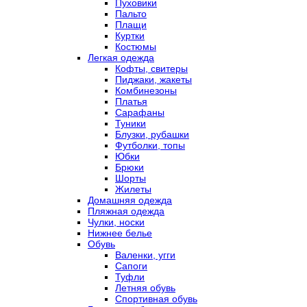
Пуховики
Пальто
Плащи
Куртки
Костюмы
Легкая одежда
Кофты, свитеры
Пиджаки, жакеты
Комбинезоны
Платья
Сарафаны
Туники
Блузки, рубашки
Футболки, топы
Юбки
Брюки
Шорты
Жилеты
Домашняя одежда
Пляжная одежда
Чулки, носки
Нижнее белье
Обувь
Валенки, угги
Сапоги
Туфли
Летняя обувь
Спортивная обувь