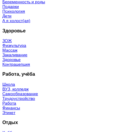
Беременность и роды
Подарки
Психология
Дети
А я холост(ая)
Здоровье
ЗОЖ
Физкультура
Массаж
Закаливание
Здоровье
Контрацепция
Работа, учёба
Школа
ВУЗ, колледж
Самообразование
Трудоустройство
Работа
Финансы
Этикет
Отдых