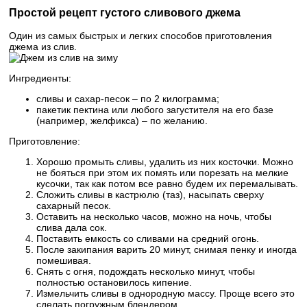
Простой рецепт густого сливового джема
Один из самых быстрых и легких способов приготовления
джема из слив.
Ингредиенты:
сливы и сахар-песок – по 2 килограмма;
пакетик пектина или любого загустителя на его базе
(например, желфикса) – по желанию.
Приготовление:
Хорошо промыть сливы, удалить из них косточки. Можно
не бояться при этом их помять или порезать на мелкие
кусочки, так как потом все равно будем их перемалывать.
Сложить сливы в кастрюлю (таз), насыпать сверху
сахарный песок.
Оставить на несколько часов, можно на ночь, чтобы
слива дала сок.
Поставить емкость со сливами на средний огонь.
После закипания варить 20 минут, снимая пенку и иногда
помешивая.
Снять с огня, подождать несколько минут, чтобы
полностью остановилось кипение.
Измельчить сливы в однородную массу. Проще всего это
сделать погружным блендером.