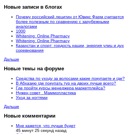
Новые записи в блогах
Почему российский лецитин от Ювикс Фарм считается
более полезным по сравнению с зарубежными
аналогами
1000
Whitening: Online Pharmacy
Whitening: Online Pharmacy
Казахстан и спорт: гордость нации, энергия улиц и дух
соревнования
Дальше
Новые темы на форуме
Средства по уходу за волосами какие покупаете и где?
В Абхазию где покупать тур на двоих лучше всего?
Где пройти курсы менеджера маркетплейса?
Нужен совет . Маммопластика
Уход за ногтями
Дальше
Новые комментарии
Мне кажется, что лучше будет
45 минут 25 секунд назад