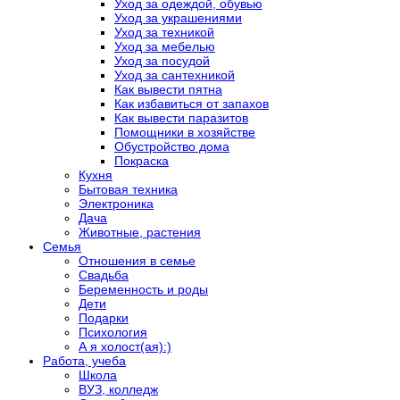
Уход за одеждой, обувью
Уход за украшениями
Уход за техникой
Уход за мебелью
Уход за посудой
Уход за сантехникой
Как вывести пятна
Как избавиться от запахов
Как вывести паразитов
Помощники в хозяйстве
Обустройство дома
Покраска
Кухня
Бытовая техника
Электроника
Дача
Животные, растения
Семья
Отношения в семье
Свадьба
Беременность и роды
Дети
Подарки
Психология
А я холост(ая):)
Работа, учеба
Школа
ВУЗ, колледж