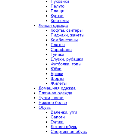
Пуховики
Пальто
Плащи
Куртки
Костюмы
Легкая одежда
Кофты, свитеры
Пиджаки, жакеты
Комбинезоны
Платья
Сарафаны
Туники
Блузки, рубашки
Футболки, топы
Юбки
Брюки
Шорты
Жилеты
Домашняя одежда
Пляжная одежда
Чулки, носки
Нижнее белье
Обувь
Валенки, угги
Сапоги
Туфли
Летняя обувь
Спортивная обувь