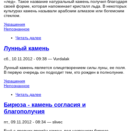
«лед». Такое название натуральный камень получил благодаря
своей форме, которая напоминает кристалл льда. В некоторых
культурах камень называли арабским алмазом или богемским
стеклом.
Украшения
Непознанное
Читать далее
Лунный камень
сб., 10.11.2012 - 09:38 —
Vurdalak
Лунный камень является олицетворением силы луны, ее поля.
В первую очередь он подходит тем, кто рожден в полнолуние.
Украшения
Непознанное
Читать далее
Бирюза - камень согласия и
благополучия
пт., 09.11.2012 - 08:34 —
slivec
Ещё с древних времён камень под названием бирюза