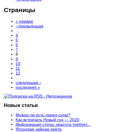
Страницы
« первая
‹ предыдущая
…
4
5
6
7
8
9
10
11
12
…
следующая ›
последняя »
Новые статьи
Можно ли есть перед сном?
Как встречать Новый год — 2020
Деформация стопы: красота требует...
Японская чайная диета