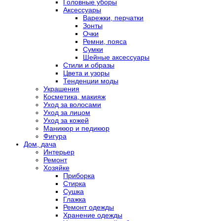
Головные уборы
Аксессуары
Варежки, перчатки
Зонты
Очки
Ремни, пояса
Сумки
Шейные аксессуары
Стили и образы
Цвета и узоры
Тенденции моды
Украшения
Косметика, макияж
Уход за волосами
Уход за лицом
Уход за кожей
Маникюр и педикюр
Фигура
Дом, дача
Интерьер
Ремонт
Хозяйке
Приборка
Стирка
Сушка
Глажка
Ремонт одежды
Хранение одежды