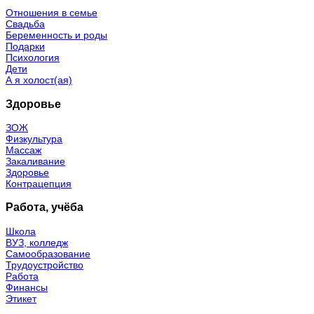
Отношения в семье
Свадьба
Беременность и роды
Подарки
Психология
Дети
А я холост(ая)
Здоровье
ЗОЖ
Физкультура
Массаж
Закаливание
Здоровье
Контрацепция
Работа, учёба
Школа
ВУЗ, колледж
Самообразование
Трудоустройство
Работа
Финансы
Этикет