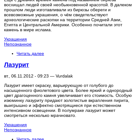
восхищал людей своей необыкновенной красотой. В далеком
прошлом люди изготавливали из бирюзы обереги и
всевозможные украшения, о чём свидетельствуют
археологические раскопки на территории Средней Азии,
Египта и Центральной Америки. Особенно почитали этот
камень в мире ислама.
Украшения
Непознанное
Читать далее
Лазурит
вт., 06.11.2012 - 09:23 —
Vurdalak
Лазурит имеет окраску, варьирующую от голубого до
насыщенного фиолетового цвета. Более яркий и однородный
цвет драгоценного камня увеличивает его стоимость. Особую
изюминку лазуриту придают золотистые вкрапления пирита,
выигрышно и эффектно смотрящиеся при естественном
интенсивном освещении. В полумраке лазурит может
смотреться несколько мрачновато.
Украшения
Непознанное
Читать далее