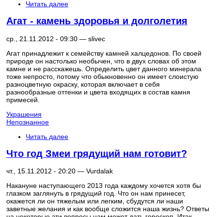
Читать далее
Агат - камень здоровья и долголетия
ср., 21.11.2012 - 09:30 —
slivec
Агат принадлежит к семейству камней халцедонов. По своей
природе он настолько необычен, что в двух словах об этом
камне и не расскажешь. Определить цвет данного минерала
тоже непросто, потому что обыкновенно он имеет слоистую
разноцветную окраску, которая включает в себя
разнообразные оттенки и цвета входящих в состав камня
примесей.
Украшения
Непознанное
Читать далее
Что год Змеи грядущий нам готовит?
чт., 15.11.2012 - 20:20 —
Vurdalak
Накануне наступающего 2013 года каждому хочется хотя бы
глазком заглянуть в грядущий год. Что он нам принесет,
окажется ли он тяжелым или легким, сбудутся ли наши
заветные желания и как вообще сложится наша жизнь? Ответы
на некоторые эти вопросы нам может дать гороскоп. Итак,