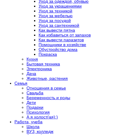
Уход за одеждой, обувью
Уход за украшениями
Уход за техникой
Уход за мебелью
Уход за посудой
Уход за сантехникой
Как вывести пятна
Как избавиться от запахов
Как вывести паразитов
Помощники в хозяйстве
Обустройство дома
Покраска
Кухня
Бытовая техника
Электроника
Дача
Животные, растения
Семья
Отношения в семье
Свадьба
Беременность и роды
Дети
Подарки
Психология
А я холост(ая):)
Работа, учеба
Школа
ВУЗ, колледж