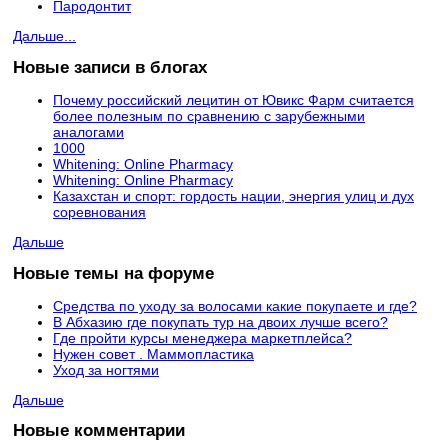
Пародонтит
Дальше...
Новые записи в блогах
Почему российский лецитин от Ювикс Фарм считается
более полезным по сравнению с зарубежными
аналогами
1000
Whitening: Online Pharmacy
Whitening: Online Pharmacy
Казахстан и спорт: гордость нации, энергия улиц и дух
соревнования
Дальше
Новые темы на форуме
Средства по уходу за волосами какие покупаете и где?
В Абхазию где покупать тур на двоих лучше всего?
Где пройти курсы менеджера маркетплейса?
Нужен совет . Маммопластика
Уход за ногтями
Дальше
Новые комментарии