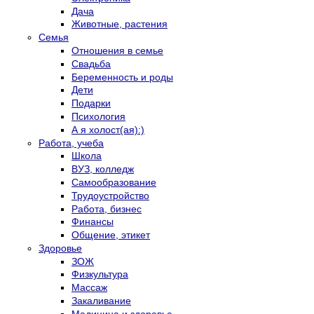
Дача
Животные, растения
Семья
Отношения в семье
Свадьба
Беременность и роды
Дети
Подарки
Психология
А я холост(ая):)
Работа, учеба
Школа
ВУЗ, колледж
Самообразование
Трудоустройство
Работа, бизнес
Финансы
Общение, этикет
Здоровье
ЗОЖ
Физкультура
Массаж
Закаливание
Медицина и здоровье