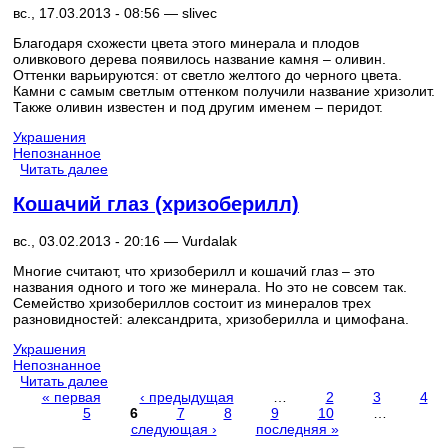
вс., 17.03.2013 - 08:56 —
slivec
Благодаря схожести цвета этого минерала и плодов
оливкового дерева появилось название камня – оливин.
Оттенки варьируются: от светло желтого до черного цвета.
Камни с самым светлым оттенком получили название хризолит.
Также оливин известен и под другим именем – перидот.
Украшения
Непознанное
Читать далее
Кошачий глаз (хризоберилл)
вс., 03.02.2013 - 20:16 —
Vurdalak
Многие считают, что хризоберилл и кошачий глаз – это
названия одного и того же минерала. Но это не совсем так.
Семейство хризобериллов состоит из минералов трех
разновидностей: александрита, хризоберилла и цимофана.
Украшения
Непознанное
Читать далее
« первая
‹ предыдущая
…
2
3
4
5
6
7
8
9
10
…
Страницы
следующая ›
последняя »