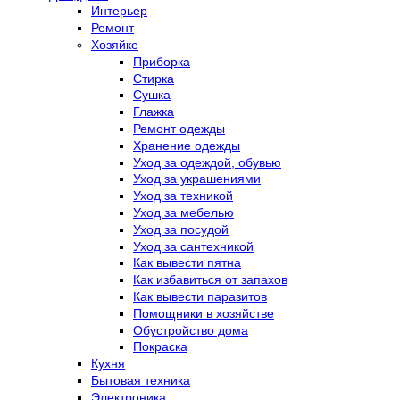
Интерьер
Ремонт
Хозяйке
Приборка
Стирка
Сушка
Глажка
Ремонт одежды
Хранение одежды
Уход за одеждой, обувью
Уход за украшениями
Уход за техникой
Уход за мебелью
Уход за посудой
Уход за сантехникой
Как вывести пятна
Как избавиться от запахов
Как вывести паразитов
Помощники в хозяйстве
Обустройство дома
Покраска
Кухня
Бытовая техника
Электроника