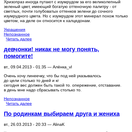
Хризопраз иногда путают с изумрудом за его великолепный
зеленый цвет, имеющий богатую оттеночную палитру - от
светлых, почти голубоватых оттенков зелени до сочного
изумрудного цвета. Но с изумрудом этот минерал похож только
цветом, на деле он относится к халцедонам.
Украшения
Непознанное
Читать далее
девчонки! никак не могу понять,
помогите!
вт., 09.04.2013 - 01:35 —
Алёнка_vl
Очень хочу линеечку, что бы под ней указывалось
до цели столько то дней и кг
сегодня вес должен быть такой то. опережение, отставание.
в день мне надо сбрасывать столько то.
Непознанное
Читать далее
По родинкам выбираем друга и жениха
вт., 26.03.2013 - 20:33 —
AlinaK