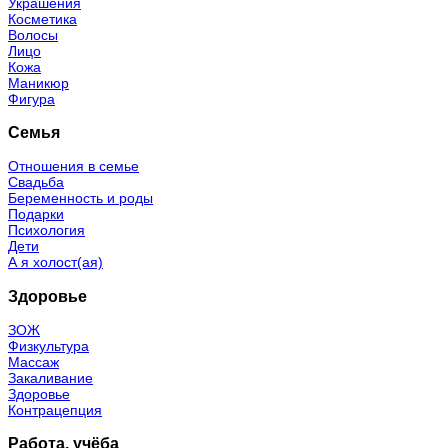
Украшения
Косметика
Волосы
Лицо
Кожа
Маникюр
Фигура
Семья
Отношения в семье
Свадьба
Беременность и роды
Подарки
Психология
Дети
А я холост(ая)
Здоровье
ЗОЖ
Физкультура
Массаж
Закаливание
Здоровье
Контрацепция
Работа, учёба