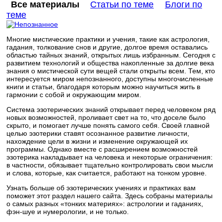
Все материалы
Статьи по теме
Блоги по
теме
Многие мистические практики и учения, такие как астрология,
гадания, толкование снов и другие, долгое время оставались
областью тайных знаний, открытых лишь избранным. Сегодня с
развитием технологий и общества накопленные за долгие века
знания о мистической сути вещей стали открыты всем. Тем, кто
интересуется миром непознанного, доступны многочисленные
книги и статьи, благодаря которым можно научиться жить в
гармонии с собой и окружающим миром.
Система эзотерических знаний открывает перед человеком ряд
новых возможностей, проливает свет на то, что доселе было
скрыто, и помогает лучше понять самого себя. Своей главной
целью эзотерики ставят осознанное развитие личности,
нахождение цели в жизни и изменение окружающей их
программы. Однако вместе с расширением возможностей
эзотерика накладывает на человека и некоторые ограничения:
в частности, обязывает тщательно контролировать свои мысли
и слова, которые, как считается, работают на тонком уровне.
Узнать больше об эзотерических учениях и практиках вам
поможет этот раздел нашего сайта. Здесь собраны материалы
о самых разных «тонких материях»: астрологии и гаданиях,
фэн-шуе и нумерологии, и не только.