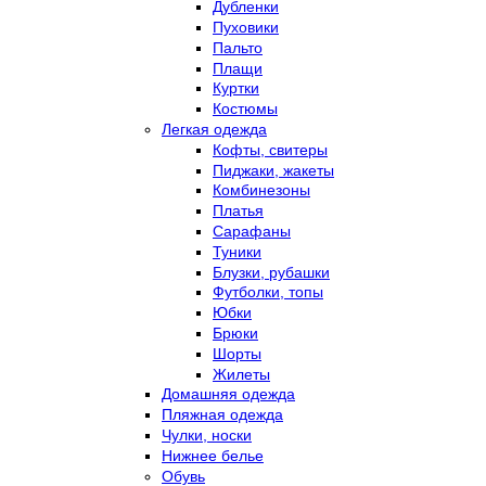
Дубленки
Пуховики
Пальто
Плащи
Куртки
Костюмы
Легкая одежда
Кофты, свитеры
Пиджаки, жакеты
Комбинезоны
Платья
Сарафаны
Туники
Блузки, рубашки
Футболки, топы
Юбки
Брюки
Шорты
Жилеты
Домашняя одежда
Пляжная одежда
Чулки, носки
Нижнее белье
Обувь