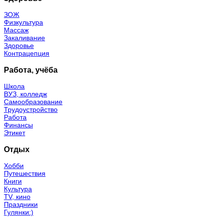
ЗОЖ
Физкультура
Массаж
Закаливание
Здоровье
Контрацепция
Работа, учёба
Школа
ВУЗ, колледж
Самообразование
Трудоустройство
Работа
Финансы
Этикет
Отдых
Хобби
Путешествия
Книги
Культура
TV, кино
Праздники
Гулянки:)