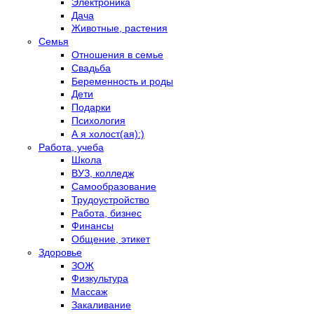
Электроника
Дача
Животные, растения
Семья
Отношения в семье
Свадьба
Беременность и роды
Дети
Подарки
Психология
А я холост(ая):)
Работа, учеба
Школа
ВУЗ, колледж
Самообразование
Трудоустройство
Работа, бизнес
Финансы
Общение, этикет
Здоровье
ЗОЖ
Физкультура
Массаж
Закаливание