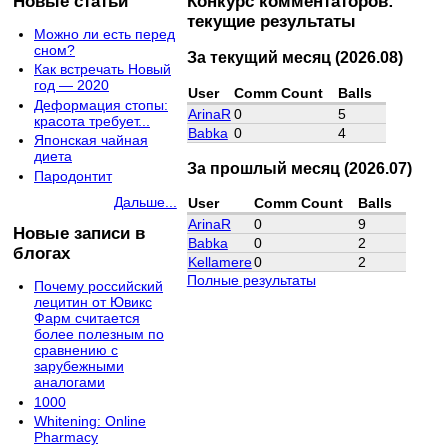
Новые статьи
Конкурс комментаторов:
текущие результаты
Можно ли есть перед
сном?
За текущий месяц (2026.08)
Как встречать Новый
год — 2020
User
Comm Count
Balls
Деформация стопы:
ArinaR
0
5
красота требует...
Babka
0
4
Японская чайная
диета
За прошлый месяц (2026.07)
Пародонтит
Дальше...
User
Comm Count
Balls
ArinaR
0
9
Новые записи в
Babka
0
2
блогах
Kellamere
0
2
Полные результаты
Почему российский
лецитин от Ювикс
Фарм считается
более полезным по
сравнению с
зарубежными
аналогами
1000
Whitening: Online
Pharmacy