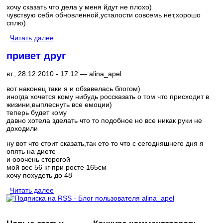
хочу сказать что дела у меня йдут не плохо)
чувствую себя обновленной,усталости совсемь нет,хорошо
сплю)
Читать далее
привет друг
вт., 28.12.2010 - 17:12 —
alina_apel
вот наконец таки я и обзавелась блогом)
иногда хочется кому нибудь россказать о том что присходит в
жизини,выплеснуть все емоции)
теперь будет кому
давно хотела зделать что то подобное но все никак руки не
доходили
ну вот что стоит сказать,так ето то что с сегодняшнего дня я
опять на диете
и ооочень сторогой
мой вес 56 кг при росте 165см
хочу похудеть до 48
Читать далее