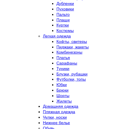
Дубленки
Пуховики
Пальто
Плащи
Куртки
Костюмы
Легкая одежда
Кофты, свитеры
Пиджаки, жакеты
Комбинезоны
Платья
Сарафаны
Туники
Блузки, рубашки
Футболки, топы
Юбки
Брюки
Шорты
Жилеты
Домашняя одежда
Пляжная одежда
Чулки, носки
Нижнее белье
Обувь